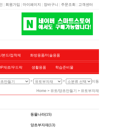
|
|
|
|
|
인
회원가입
마이페이지
장바구니
주문조회
고객센터
/본드/접착제
화방용품/미술용품
OP재료/우드락
생활용품
학습준비물
>
>
이동
>
>
Home
유토/양초만들기
유토부자재
동물나라
(15)
양초부자재
(13)