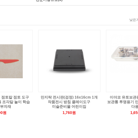
낮은가
 점토칼 점토 도구
만지락 전시판(검정) 16x16cm 1개
이야코 유토보관용
흙 조각칼 놀이 학습
작품전시 받침 클레이도구
보관통 투명용기 
 부자재
미술준비물 어린이집
다
00원
1,760원
1,6