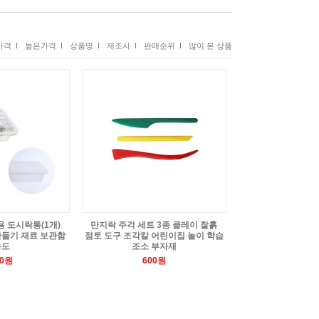
격 I
높은가격 I
상품명 I
제조사 I
판매순위 I
많이 본 상품
 도시락통(1개)
만지락 주걱 세트 3종 클레이 찰흙
만들기 재료 보관함
점토 도구 조각칼 어린이집 놀이 학습
용도
조소 부자재
50원
600원