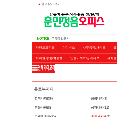
즐겨찾기 추가
주문 조회
비회원 영수증 출력방법
무통장 입금시
대량 구매시
카카오프렌즈
아이비스
사무용품/서식류
클
유치원 용품/학용품
만들기재료/공예재료
과학용
재단/제본/코팅
재생토너
개인결제창
악기류
유토부자재
깜찍나라
(29)
공룡나라
(1)
동화나라
(8)
성경나라
(11)
교재용유토
(22)
유토부자재
(6)