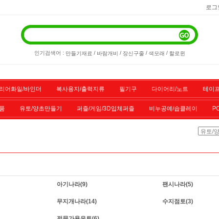
로그
인기검색어 :
/
/
/
/
만들기재료
바람개비
장신구줄
색모래
할로윈
리어화일/바인더
복사용지/출력지류
필기구
다이어리/노트
테이프
품
유토/양초만들기
퍼즐/게임/3D입체퍼즐
비누공예/솝클레이
P
/스포츠용품
기타물품
할인상품
전산소모품
아기나라
(9)
팬시나라
(5)
무지개나라
(14)
수지점토
(3)
전문가용유토
(6)