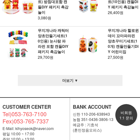
트) 받침대포함 캔
트(10인용) 캔들DI
들DIY 패키지 촉감
Y 패키지 촉감놀이
놀이
26,400원
3,080원
무지개나라 캐릭터
무지개나라 할로윈
양초만들기세트(1
데이 꼬마파라핀
0인용) 눈사람 파
양초꾸미기세트(1
라핀 포함 캔들DIY
0개) 캔들만들기DI
패키지 촉감놀이
Y 어린이집
29,700원
27,500원
더보기 ▼
CUSTOMER CENTER
BANK ACCOUNT
Tel)053-763-7100
비회원
신한 110-206-638943
1:1 문의
농협 351-0436-3806-13
Fex)053-765-7337
예금주 : 기효석
E-Mail:
kihyoseok@naver.com
(훈민정음오피스)
평일 10:00 ~ 17:00
주말 10:00 ~ 13:00