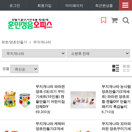
로그인
회원가입
마이페이지
최근본상품
유토/양초만들기
무지개나라
정렬
무지개나라 파라핀
무지개나라 눈사람
양초 (대)크기 꾸미
양초만들기(2개세
기세트(10인용) 캔
트) 파라핀 양초포
들만들기 어린이집
함 캔들DIY 만들기
단체DIY
패키지 촉감놀이
69,300원
6,710원
무지개나라 캐릭터
무지개나라 꼬마파
양초만들기(2개세
라핀 양초꾸미기세