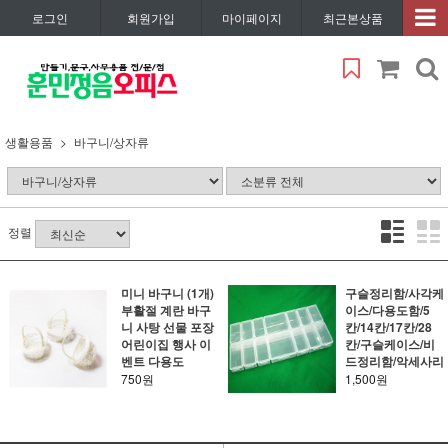
로그인
회원가입
마이페이지
최근본상품
생활용품
바구니/상자류
정렬
미니 바구니 (1개)
구슬정리함/사각케
부활절 계란 바구
이스/다용도함/5
니 사탕 선물 포장
칸/14칸/17칸/28
어린이집 행사 이
칸/구슬케이스/비
벤트 다용도
드정리함/악세사리
750원
1,500원