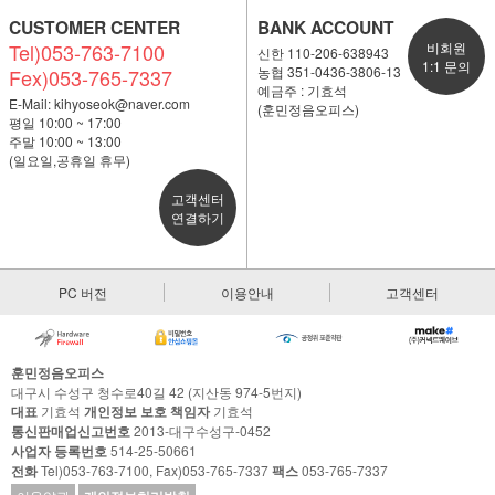
CUSTOMER CENTER
BANK ACCOUNT
Tel)053-763-7100
비회원
신한 110-206-638943
1:1 문의
농협 351-0436-3806-13
Fex)053-765-7337
예금주 : 기효석
E-Mail:
kihyoseok@naver.com
(훈민정음오피스)
평일 10:00 ~ 17:00
주말 10:00 ~ 13:00
(일요일,공휴일 휴무)
고객센터
연결하기
PC 버전
이용안내
고객센터
훈민정음오피스
대구시 수성구 청수로40길 42 (지산동 974-5번지)
대표
기효석
개인정보 보호 책임자
기효석
통신판매업신고번호
2013-대구수성구-0452
사업자 등록번호
514-25-50661
전화
Tel)053-763-7100, Fax)053-765-7337
팩스
053-765-7337