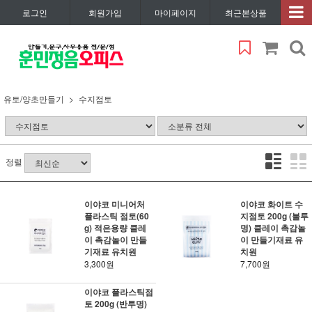
로그인
회원가입
마이페이지
최근본상품
유토/양초만들기
수지점토
정렬
이야코 미니어처
이야코 화이트 수
플라스틱 점토(60
지점토 200g (불투
g) 적은용량 클레
명) 클레이 촉감놀
이 촉감놀이 만들
이 만들기재료 유
기재료 유치원
치원
3,300원
7,700원
이야코 플라스틱점
토 200g (반투명)