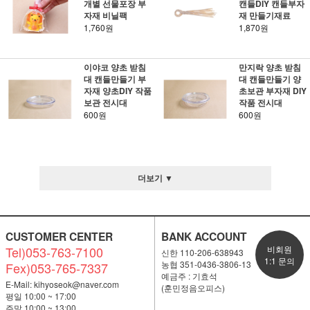
개별 선물포장 부
캔들DIY 캔들부자
자재 비닐팩
재 만들기재료
1,760원
1,870원
이야코 양초 받침
만지락 양초 받침
대 캔들만들기 부
대 캔들만들기 양
자재 양초DIY 작품
초보관 부자재 DIY
보관 전시대
작품 전시대
600원
600원
더보기 ▼
CUSTOMER CENTER
BANK ACCOUNT
Tel)053-763-7100
비회원
신한 110-206-638943
1:1 문의
농협 351-0436-3806-13
Fex)053-765-7337
예금주 : 기효석
E-Mail:
kihyoseok@naver.com
(훈민정음오피스)
평일 10:00 ~ 17:00
주말 10:00 ~ 13:00