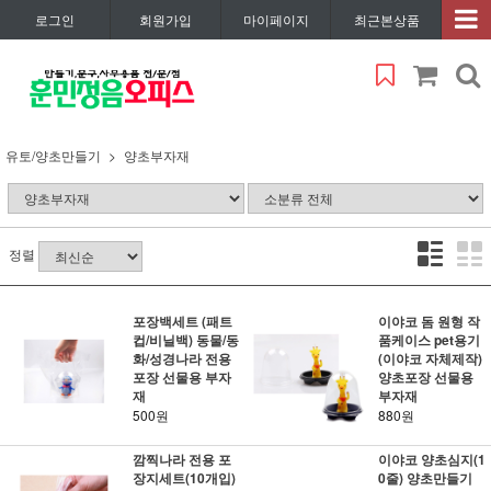
로그인
회원가입
마이페이지
최근본상품
유토/양초만들기
양초부자재
정렬
포장백세트 (패트
이야코 돔 원형 작
컵/비닐백) 동물/동
품케이스 pet용기
화/성경나라 전용
(이야코 자체제작)
포장 선물용 부자
양초포장 선물용
재
부자재
500원
880원
깜찍나라 전용 포
이야코 양초심지(1
장지세트(10개입)
0줄) 양초만들기