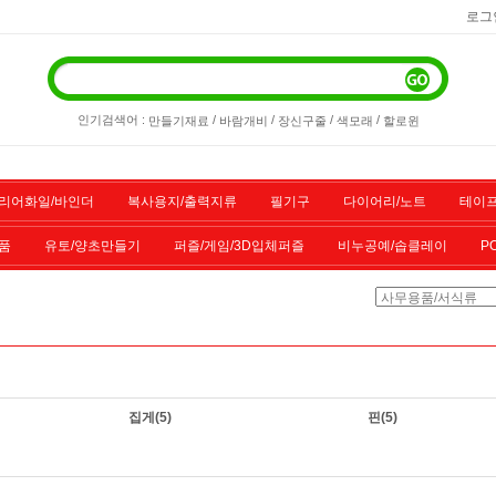
로그
인기검색어 :
/
/
/
/
만들기재료
바람개비
장신구줄
색모래
할로윈
리어화일/바인더
복사용지/출력지류
필기구
다이어리/노트
테이프
품
유토/양초만들기
퍼즐/게임/3D입체퍼즐
비누공예/솝클레이
P
/스포츠용품
기타물품
할인상품
전산소모품
집게
(5)
핀
(5)