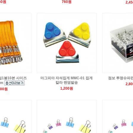
60원
760원
2,4
1봉10본 사이즈
마그피아 자석집게 MMC-01 집게
점보 투명슈파핀T
칼라 랜덤발송
mm
2,8
1,200원
700원