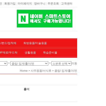
|
|
|
|
|
인
회원가입
마이페이지
장바구니
주문조회
고객센터
/본드/접착제
화방용품/미술용품
OP재료/우드락
생활용품
학습준비물
>
>
이동
>
>
Home
사무용품/서식류
클립/ 집게/홀더/핀
홀더