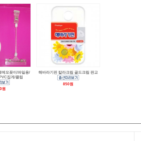
게메모꽂이/파일용/
해바라기핀 칼라크립 골드크립 판교
PVC집게/클립
850원
00원