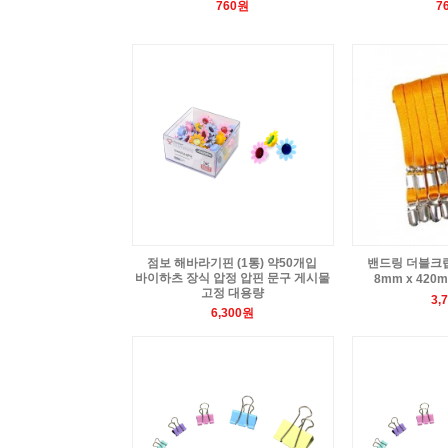
760원
7
점보 해바라기핀 (1통) 약50개입
밴드링 더블크립
바이하츠 장식 압정 압핀 문구 게시물
8mm x 420
고정 대용량
3,
6,300원