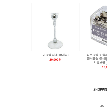
아크릴 집게(10개입)
파로크립 소/중/
문서클립 문서집
20,000원
서류보관
13