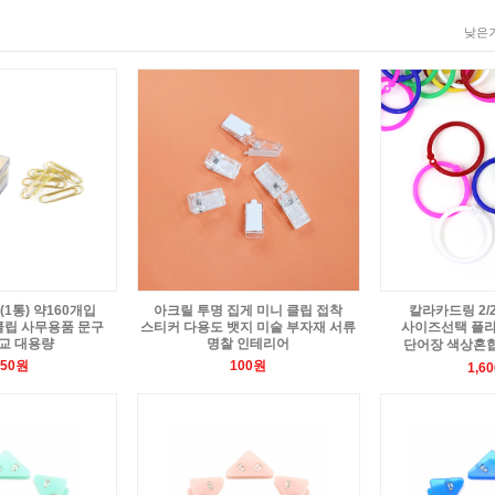
낮은가
1통) 약160개입
아크릴 투명 집게 미니 클립 접착
칼라카드링 2/2.5
클립 사무용품 문구
스티커 다용도 뱃지 미술 부자재 서류
사이즈선택 플
교 대용량
명찰 인테리어
단어장 색상혼
250원
100원
1,6