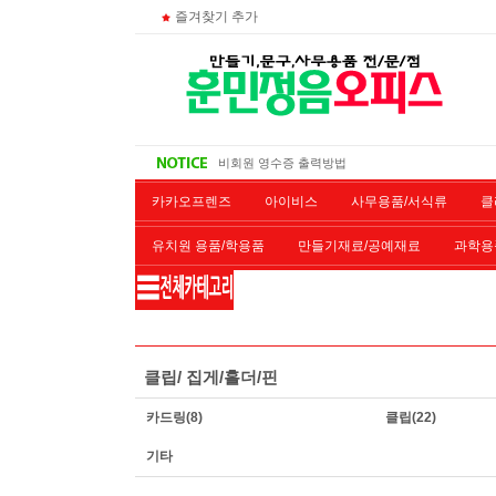
즐겨찾기 추가
대량 구매시
주문 조회
비회원 영수증 출력방법
무통장 입금시
카카오프렌즈
아이비스
사무용품/서식류
클
유치원 용품/학용품
만들기재료/공예재료
과학용
재단/제본/코팅
재생토너
개인결제창
악기류
클립/ 집게/홀더/핀
카드링
(8)
클립
(22)
기타