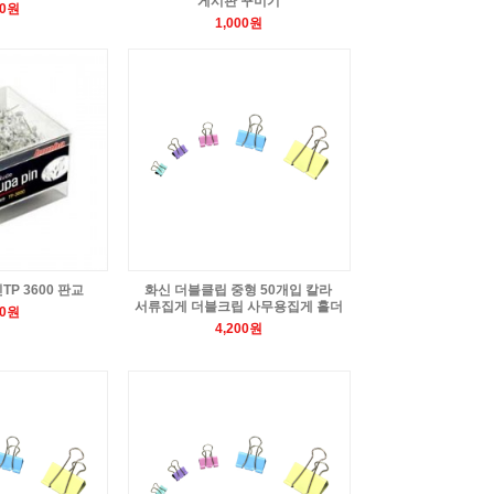
게시판 꾸미기
50원
1,000원
P 3600 판교
화신 더블클립 중형 50개입 칼라
서류집게 더블크립 사무용집게 홀더
00원
4,200원