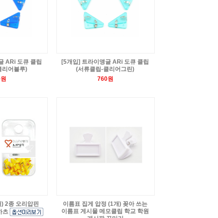
글 ARi 도큐 클립
[5개입] 트라이앵글 ARi 도큐 클립
클리어블루)
(서류클립-클리어그린)
0원
760원
) 2종 오리압핀
이름표 집게 압정 (1개) 꽂아 쓰는
이름표 게시물 메모클립 학교 학원
하츠