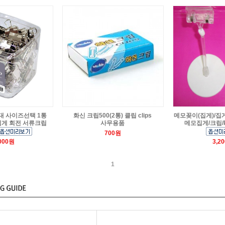
대 사이즈선택 1통
화신 크립500(2통) 클립 clips
메모꽂이(집게)/집
게 회전 서류크립
사무용품
메모집게/크립/
700원
,000원
3,2
1