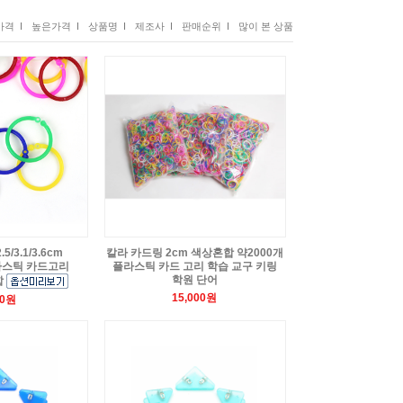
격 I
높은가격 I
상품명 I
제조사 I
판매순위 I
많이 본 상품
/3.1/3.6cm
칼라 카드링 2cm 색상혼합 약2000개
라스틱 카드고리
플라스틱 카드 고리 학습 교구 키링
학원 단어
합
15,000원
00원