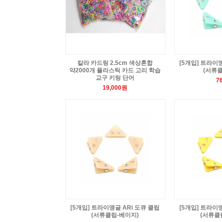
칼라 카드링 2.5cm 색상혼합
[5개입] 트라이앵
약2000개 플라스틱 카드 고리 학습
(서류클
교구 키링 단어
7
19,000원
[5개입] 트라이앵글 ARi 도큐 클립
[5개입] 트라이앵
(서류클립-베이지)
(서류클