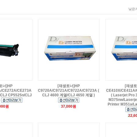
낮은가
토너]HP
[재생토너]HP
[재생토
A/CE272A/CE273A
C9720A/C9721A/C9722A/C9723A (
CE410X/CE411A/
/CLJ CP5525n/CLJ
CLJ 4600 계열/CLJ 4650 계열 )
( Laserjet Pro
M375nw/Laserjet
)
Printer M351a/La
,000원
37,000원
22,6