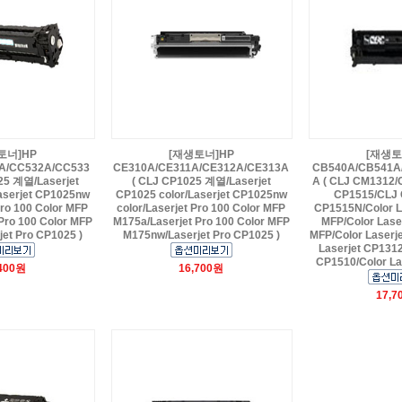
토너]HP
[재생토너]HP
[재생토
A/CC532A/CC533
CE310A/CE311A/CE312A/CE313A
CB540A/CB541A
25 계열/Laserjet
( CLJ CP1025 계열/Laserjet
A ( CLJ CM1312/
aserjet CP1025nw
CP1025 color/Laserjet CP1025nw
CP1515/CLJ 
Pro 100 Color MFP
color/Laserjet Pro 100 Color MFP
CP1515N/Color L
Pro 100 Color MFP
M175a/Laserjet Pro 100 Color MFP
MFP/Color Lase
et Pro CP1025 )
M175nw/Laserjet Pro CP1025 )
MFP/Color Laserj
Laserjet CP1312
CP1510/Color La
,400원
16,700원
17,7