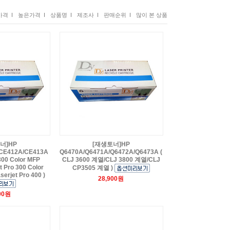
격 I
높은가격 I
상품명 I
제조사 I
판매순위 I
많이 본 상품
너]HP
[재생토너]HP
CE412A/CE413A
Q6470A/Q6471A/Q6472A/Q6473A (
 300 Color MFP
CLJ 3600 계열/CLJ 3800 계열/CLJ
 Pro 300 Color
CP3505 계열 )
serjet Pro 400 )
28,900원
00원