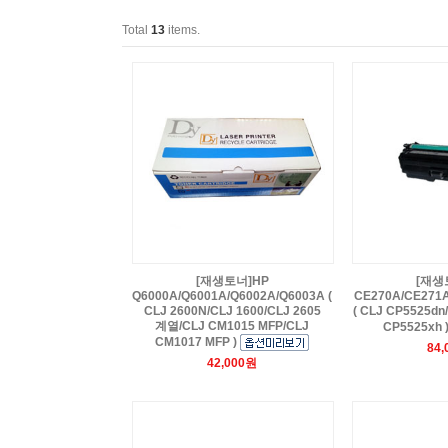
Total
13
items.
[재생토너]HP
[재생
Q6000A/Q6001A/Q6002A/Q6003A (
CE270A/CE271
CLJ 2600N/CLJ 1600/CLJ 2605
( CLJ CP5525dn
계열/CLJ CM1015 MFP/CLJ
CP5525xh 
CM1017 MFP )
84
42,000원