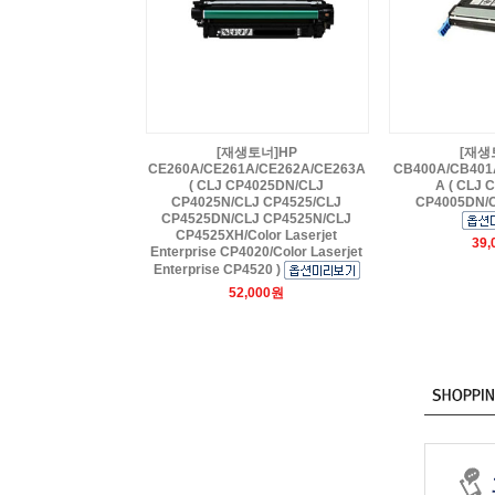
[재생토너]HP
[재생
CE260A/CE261A/CE262A/CE263A
CB400A/CB401
( CLJ CP4025DN/CLJ
A ( CLJ 
CP4025N/CLJ CP4525/CLJ
CP4005DN/C
CP4525DN/CLJ CP4525N/CLJ
CP4525XH/Color Laserjet
39
Enterprise CP4020/Color Laserjet
Enterprise CP4520 )
52,000원