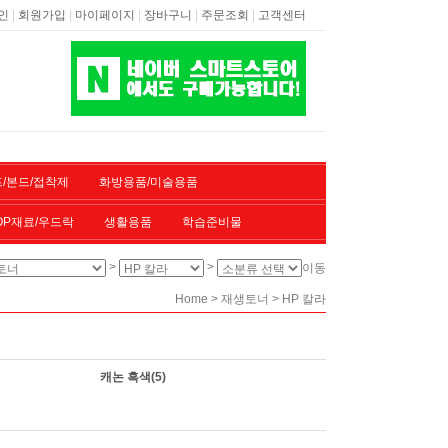
|
|
|
|
|
인
회원가입
마이페이지
장바구니
주문조회
고객센터
/본드/접착제
화방용품/미술용품
OP재료/우드락
생활용품
학습준비물
>
>
이동
>
>
Home
재생토너
HP 칼라
캐논 흑색
(5)