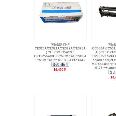
[재생토너]HP
[재생
CE320A/CE321A/CE322A/CE323A
CC530A/CC531
( CLJ CP1525n/CLJ
A ( CLJ CP10
CP1525nw/CLJ Pro CM 1415fn/CLJ
CP1025 color/L
Pro CM 1415fn MFP/CLJ Pro CM )
color/Laserjet 
M175a/Laserjet 
M175nw/Laserj
16,400원
18