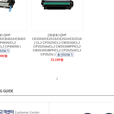
토너]HP
[재생토너]HP
A/CB402A/CB403
CE250X/CE251A/CE252A/CE253A
CP4005/CLJ
( CLJ CP3525/CLJ CM3530/CLJ
LJ CP4005N )
CP3525dn/CLJ CM3530MFP/CLJ
CM3530fsMFP/CLJ CP3525n/CLJ
CP3525x )
,000원
31,100원
1