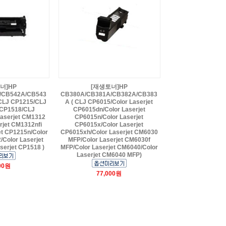
너]HP
[재생토너]HP
/CB542A/CB543
CB380A/CB381A/CB382A/CB383
CLJ CP1215/CLJ
A ( CLJ CP6015/Color Laserjet
CP1518/CLJ
CP6015dn/Color Laserjet
aserjet CM1312
CP6015n/Color Laserjet
rjet CM1312nfi
CP6015x/Color Laserjet
et CP1215n/Color
CP6015xh/Color Laserjet CM6030
/Color Laserjet
MFP/Color Laserjet CM6030f
serjet CP1518 )
MFP/Color Laserjet CM6040/Color
Laserjet CM6040 MFP)
00원
77,000원