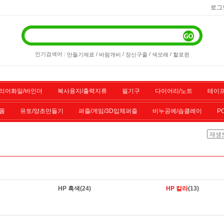
로그
인기검색어 :
/
/
/
/
만들기재료
바람개비
장신구줄
색모래
할로윈
리어화일/바인더
복사용지/출력지류
필기구
다이어리/노트
테이프
품
유토/양초만들기
퍼즐/게임/3D입체퍼즐
비누공예/솝클레이
P
/스포츠용품
기타물품
할인상품
전산소모품
HP 흑색
(24)
HP 칼라
(13)