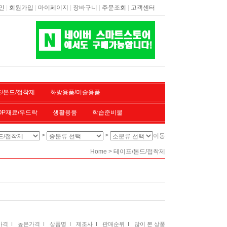
|
|
|
|
|
인
회원가입
마이페이지
장바구니
주문조회
고객센터
/본드/접착제
화방용품/미술용품
OP재료/우드락
생활용품
학습준비물
>
>
이동
>
Home
테이프/본드/접착제
격 I
높은가격 I
상품명 I
제조사 I
판매순위 I
많이 본 상품