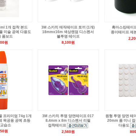
ml 1개 접착 본드
3M 스카치 매직테이프 토끼 (1개)
흑마스킹테이프 
풀 미술 공예 다용도
18mmx16m 색상랜덤 디스펜서
종이테이프 제
 폼보드
불투명 테이프
2,2
800원
8,100원
 프리미엄 74g 1개
3M 스카치 투명 양면테이프 017
원형 투명 양면 테이
 목공용 공예 초등
8.4mm x 8m 디스펜서 리필
20mm 폼 미니 
 교습소
접착테이프
다용도
950원
2,560원
80