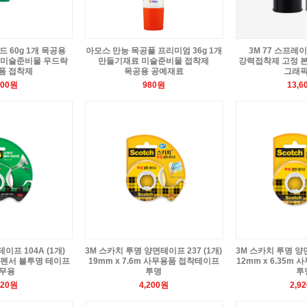
 60g 1개 목공용
아모스 만능 목공풀 프리미엄 36g 1개
3M 77 스프레이
 미술준비물 우드락
만들기재료 미술준비물 접착제
강력접착제 고정 
폼 접착제
목공용 공예재료
그래
500원
980원
13,6
이프 104A (1개)
3M 스카치 투명 양면테이프 237 (1개)
3M 스카치 투명 양면
스펜서 불투명 테이프
19mm x 7.6m 사무용품 접착테이프
12mm x 6.35
무용
투명
투
720원
4,200원
2,9