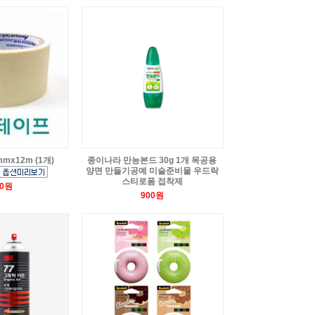
mx12m (1개)
종이나라 만능본드 30g 1개 목공용
양면 만들기공예 미술준비물 우드락
스티로폼 접착제
50원
900원