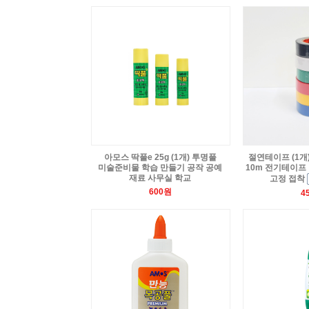
아모스 딱풀e 25g (1개) 투명풀
절연테이프 (1개)
미술준비물 학습 만들기 공작 공예
10m 전기테이프
재료 사무실 학교
고정 접착
600원
4