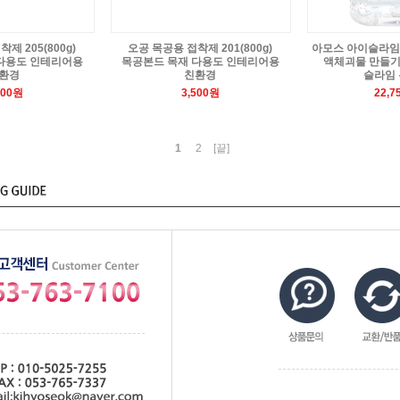
제 205(800g)
오공 목공용 접착제 201(800g)
아모스 아이슬라임
다용도 인테리어용
목공본드 목재 다용도 인테리어용
액체괴물 만들기
환경
친환경
슬라임
500원
3,500원
22,7
1
2
[끝]