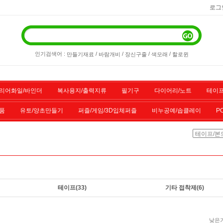
로그
인기검색어 :
/
/
/
/
만들기재료
바람개비
장신구줄
색모래
할로윈
리어화일/바인더
복사용지/출력지류
필기구
다이어리/노트
테이프
품
유토/양초만들기
퍼즐/게임/3D입체퍼즐
비누공예/솝클레이
P
/스포츠용품
기타물품
할인상품
전산소모품
테이프
(33)
기타 접착제
(6)
낮은가