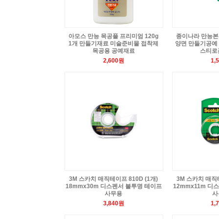
아모스 만능 목공풀 프리미엄 120g
종이나라 만능본드
1개 만들기재료 미술준비물 접착제
양면 만들기공예
목공용 공예재료
스티로
2,600원
1,
3M 스카치 매직테이프 810D (1개)
3M 스카치 매직테
18mmx30m 디스펜서 불투명 테이프
12mmx11m 디
사무용
사
3,840원
1,