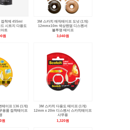
 접착제 455ml
3M 스카치 매직테이프 도넛 (1개)
본드 시트지 다용도
12mmx10m 색상랜덤 디스펜서
픽아트
불투명 테이프
00원
3,040원
테이프 136 (1개)
3M 스카치 다용도 테이프 (1개)
m 사무용품 접착테이프
12mm x 20m 디스펜서 스카치테이프
명
사무용
20원
1,320원