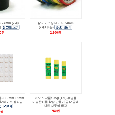
24mm (2개)
칼라 마스킹 테이프 24mm
본
(2개1묶음)
00원
2,200원
프 10mm 15mm
아모스 딱풀e 35g (1개) 투명풀
접착 테이프 젤타입
미술준비물 학습 만들기 공작 공예
재료 사무실 학교
750원
0원