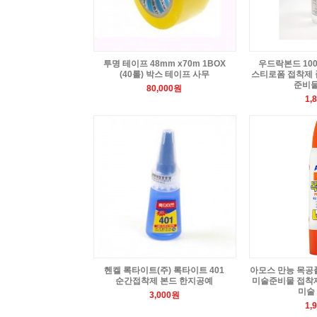
투명 테이프 48mm x70m 1BOX
우드락본드 100
(40롤) 박스 테이프 사무
스티로폼 접착제 
준비물
80,000원
1,
헨켈 록타이트(주) 록타이트 401
아모스 만능 목공풀
순간접착제 본드 한지공예
미술준비물 접착제
미술
3,000원
1,