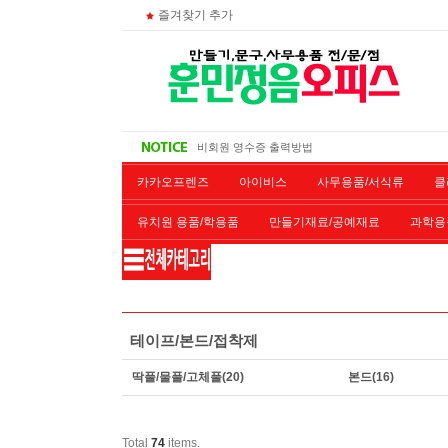
즐겨찾기 추가
대량 구매시
주문 조회
비회원 영수증 출력방법
무통장 입금시
카카오프렌즈
아이비스
사무용품/서식류
클
유치원 용품/학용품
만들기재료/공예재료
과학용
재단/제본/코팅
재생토너
개인결제창
악기류
테이프/본드/접착제
딱풀/물풀/고체풀
(20)
본드
(16)
Total
74
items.