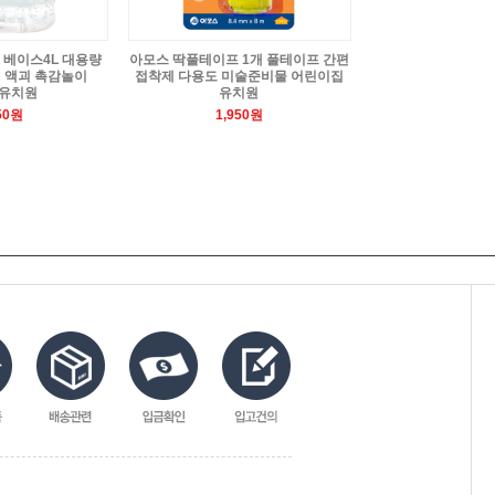
 베이스4L 대용량
아모스 딱풀테이프 1개 풀테이프 간편
 액괴 촉감놀이
접착제 다용도 미술준비물 어린이집
 유치원
유치원
50원
1,950원