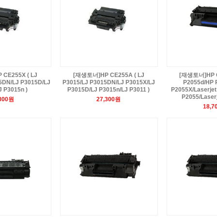
CE255X ( LJ
[재생토너]HP CE255A ( LJ
[재생토너]HP C
5DN/LJ P3015D/LJ
P3015/LJ P3015DN/LJ P3015X/LJ
P2055d/HP 
J P3015n )
P3015D/LJ P3015n/LJ P3011 )
P2055X/Laserjet
P2055/Laserj
,800원
27,300원
18,7