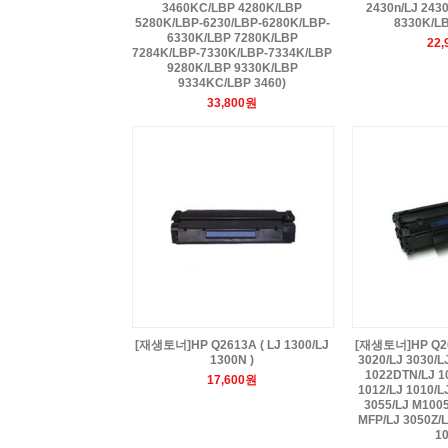
3460KC/LBP 4280K/LBP
2430n/LJ 2430
5280K/LBP-6230/LBP-6280K/LBP-
8330K/L
6330K/LBP 7280K/LBP
22
7284K/LBP-7330K/LBP-7334K/LBP
9280K/LBP 9330K/LBP
9334KC/LBP 3460)
33,800원
[재생토너]HP Q2613A ( LJ 1300/LJ
[재생토너]HP Q261
1300N )
3020/LJ 3030/L
1022DTN/LJ 1
17,600원
1012/LJ 1010/L
3055/LJ M100
MFP/LJ 3050Z/L
10