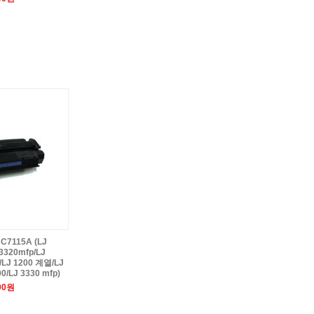
7115A (LJ
3320mfp/LJ
/LJ 1200 계열/LJ
0/LJ 3330 mfp)
00원