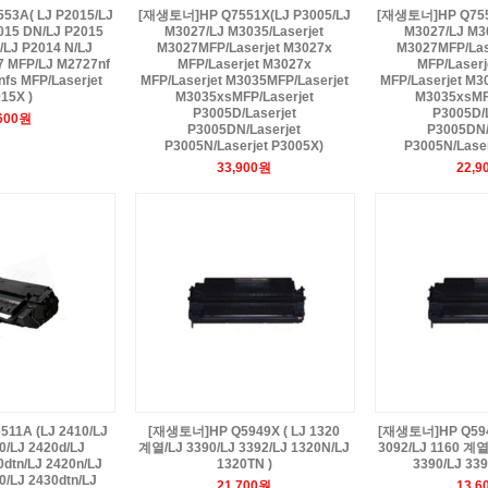
3A( LJ P2015/LJ
[재생토너]HP Q7551X(LJ P3005/LJ
[재생토너]HP Q7551
015 DN/LJ P2015
M3027/LJ M3035/Laserjet
M3027/LJ M30
/LJ P2014 N/LJ
M3027MFP/Laserjet M3027x
M3027MFP/Las
7 MFP/LJ M2727nf
MFP/Laserjet M3027x
MFP/Laserj
fs MFP/Laserjet
MFP/Laserjet M3035MFP/Laserjet
MFP/Laserjet M3
15X )
M3035xsMFP/Laserjet
M3035xsMFP
P3005D/Laserjet
P3005D/L
,600원
P3005DN/Laserjet
P3005DN/
P3005N/Laserjet P3005X)
P3005N/Laser
33,900원
22,9
11A (LJ 2410/LJ
[재생토너]HP Q5949X ( LJ 1320
[재생토너]HP Q5949
0/LJ 2420d/LJ
계열/LJ 3390/LJ 3392/LJ 1320N/LJ
3092/LJ 1160 계열
0dtn/LJ 2420n/LJ
1320TN )
3390/LJ 339
0/LJ 2430dtn/LJ
21,700원
13,6