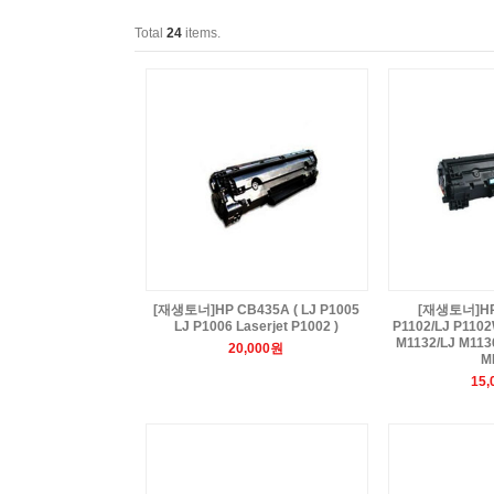
Total
24
items.
[재생토너]HP CB435A ( LJ P1005
[재생토너]HP 
LJ P1006 Laserjet P1002 )
P1102/LJ P1102
M1132/LJ M113
20,000원
M
15