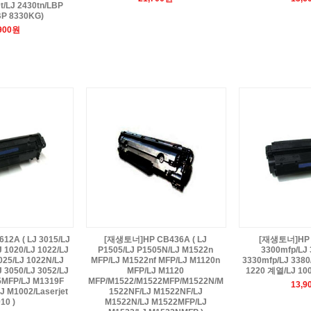
t/LJ 2430tn/LBP
BP 8330KG)
,900원
2A ( LJ 3015/LJ
[재생토너]HP CB436A ( LJ
[재생토너]HP C
J 1020/LJ 1022/LJ
P1505/LJ P1505N/LJ M1522n
3300mfp/LJ 
025/LJ 1022N/LJ
MFP/LJ M1522nf MFP/LJ M1120n
3330mfp/LJ 3380
J 3050/LJ 3052/LJ
MFP/LJ M1120
1220 계열/LJ 100
5MFP/LJ M1319F
MFP/M1522/M1522MFP/M1522N/M
13,9
J M1002/Laserjet
1522NF/LJ M1522NF/LJ
10 )
M1522N/LJ M1522MFP/LJ