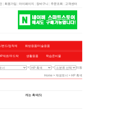
|
|
|
|
|
인
회원가입
마이페이지
장바구니
주문조회
고객센터
/본드/접착제
화방용품/미술용품
OP재료/우드락
생활용품
학습준비물
>
>
이동
>
>
Home
재생토너
HP 흑색
캐논 흑색
(5)