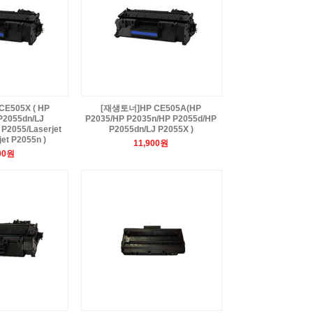
E505X ( HP
[재생토너]HP CE505A(HP
P2055dn/LJ
P2035/HP P2035n/HP P2055d/HP
 P2055/Laserjet
P2055dn/LJ P2055X )
et P2055n )
11,900원
00원