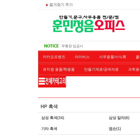
즐겨찾기 추가
대량 구매시
주문 조회
비회원 영수증 출력방법
무통장 입금시
카카오프렌즈
아이비스
사무용품/서식류
클
유치원 용품/학용품
만들기재료/공예재료
과학용
재단/제본/코팅
재생토너
개인결제창
악기류
HP 흑색
삼성 흑색
(34)
삼성 칼라
(6)
기타 흑색
엡손
(1)