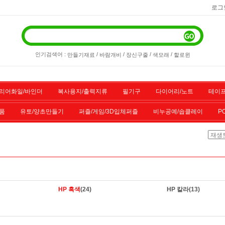
로그
인기검색어 :
/
/
/
/
만들기재료
바람개비
장신구줄
색모래
할로윈
리어화일/바인더
복사용지/출력지류
필기구
다이어리/노트
테이프
품
유토/양초만들기
퍼즐/게임/3D입체퍼즐
비누공예/솝클레이
P
/스포츠용품
기타물품
할인상품
전산소모품
HP 흑색
(24)
HP 칼라
(13)