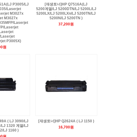
A(LJ P3005/LJ
[재생토너]HP Q7516A(LJ
35/Laserjet
5200계열/LJ 5200DTN/LJ 5200L/LJ
erjet M3027x
5200LX/LJ 5200LXn/LJ 5200TN/LJ
et M3027x
5200N/LJ 5200TN )
035MFP/Laserjet
37,200원
/Laserjet
aserjet
Laserjet
jet P3005X)
00원
A ( LJ 3090/LJ
[재생토너]HP Q2624A ( LJ 1150 )
/LJ 1320 계열/LJ
16,700원
2/LJ 1160 )
00원