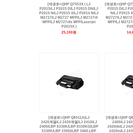
[재생토너]HP Q7553X ( LJ
[재생토너]HP Q755
P2015/LJ P2015 D/LJ P2015 DN/LJ
P2015 D/LJ P2
P2015 N/LJ P2015 X/LJ P2014 N/LJ
N/LJ P2015 X
M2727/LJ M2727 MFP/LJ M2727nf
M2727/LJ M272
MFP/LJ M2727nfs MFP/Laserjet
MFP/LJ M2727n
P2015X )
P20
25,100원
14
[재생토너]HP Q6511A(LJ
[재생토너]HP Q65
2420계열/LJ 2430계열/LJ 2410/LJ
2400/LJ 242
2400/LBP 8330K/LBP 8330KG/LBP
2420dn/LJ 242
5330K/LBP 3300)/LBP 3460.LBP
2420tn/LJ 243