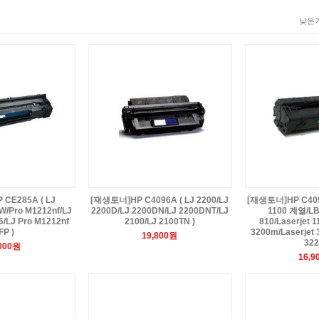
낮은가
CE285A ( LJ
[재생토너]HP C4096A ( LJ 2200/LJ
[재생토너]HP C4092
W/Pro M1212nf/LJ
2200D/LJ 2200DN/LJ 2200DNT/LJ
1100 계열/LB
6/LJ Pro M1212nf
2100/LJ 2100TN )
810/Laserjet 1
FP )
3200m/Laserjet 
19,800원
322
,000원
16,9