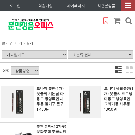
로그인
회원가입
마이페이지
최근본상품
필기구
기타필기구
정렬
모나미 붓펜(1개)
모나미 세필붓펜(1
붓글씨 기본닙 다
개) 붓글씨 드로잉
용도 방명록펜 사
다용도 방명록펜
무용 필기구 문구
그리기용 사무용
1,400원
1,050원
붓펜 (1타x12자루)
문화붓펜 붓글씨펜