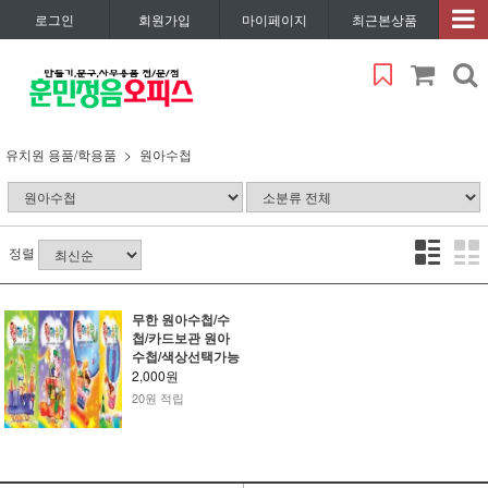
로그인
회원가입
마이페이지
최근본상품
유치원 용품/학용품
원아수첩
정렬
무한 원아수첩/수
첩/카드보관 원아
수첩/색상선택가능
2,000원
20원 적립