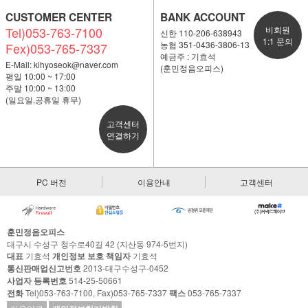
CUSTOMER CENTER
BANK ACCOUNT
Tel)053-763-7100
비회원
신한 110-206-638943
1:1 문의
농협 351-0436-3806-13
Fex)053-765-7337
예금주 : 기효석
E-Mail:
kihyoseok@naver.com
(훈민정음오피스)
평일 10:00 ~ 17:00
주말 10:00 ~ 13:00
(일요일,공휴일 휴무)
고객센터
연결하기
PC 버전
이용안내
고객센터
훈민정음오피스
대구시 수성구 청수로40길 42 (지산동 974-5번지)
대표
기효석
개인정보 보호 책임자
기효석
통신판매업신고번호
2013-대구수성구-0452
사업자 등록번호
514-25-50661
전화
Tel)053-763-7100, Fax)053-765-7337
팩스
053-765-7337