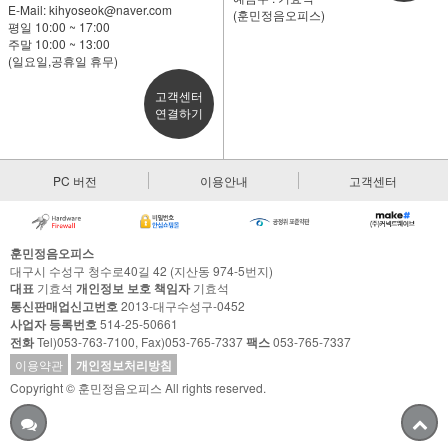
E-Mail:
kihyoseok@naver.com
(훈민정음오피스)
평일 10:00 ~ 17:00
주말 10:00 ~ 13:00
(일요일,공휴일 휴무)
고객센터
연결하기
PC 버전
이용안내
고객센터
훈민정음오피스
대구시 수성구 청수로40길 42 (지산동 974-5번지)
대표
기효석
개인정보 보호 책임자
기효석
통신판매업신고번호
2013-대구수성구-0452
사업자 등록번호
514-25-50661
전화
Tel)053-763-7100, Fax)053-765-7337
팩스
053-765-7337
이용약관
개인정보처리방침
Copyright © 훈민정음오피스 All rights reserved.