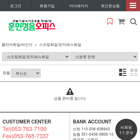
로그인
회원가입
마이페이지
최근본상품
클리어화일/바인더
스프링화일/펀치레스화일
정렬
상품 준비중 입니다.
CUSTOMER CENTER
BANK ACCOUNT
Tel)053-763-7100
비회원
신한 110-206-638943
1:1 문의
농협 351-0436-3806-13
Fex)053-765-7337
예금주 : 기효석