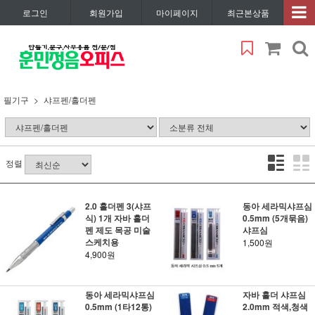
로그인
회원가입
마이페이지
최근본상품
필기구
샤프펜/홀더펜
정렬
2.0 홀더펜 3(샤프
동아 세라믹샤프심
식) 1개 자바 홀더
0.5mm (5개묶음)
펜 제도 목공 미술
샤프심
스케치용
1,500원
4,900원
동아 세라믹샤프심
자바 홀더 샤프심
0.5mm (1타12통)
2.0mm 적색,청색