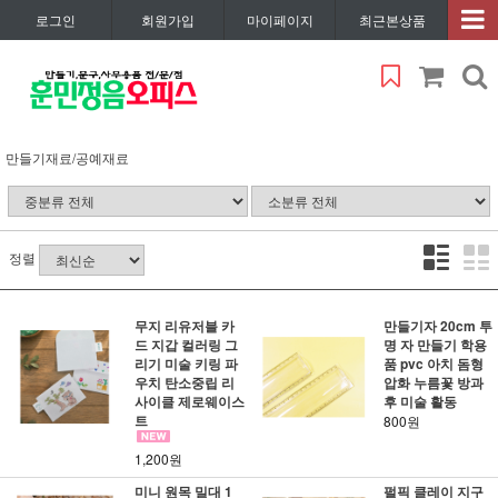
로그인
회원가입
마이페이지
최근본상품
만들기재료/공예재료
정렬
무지 리유저블 카
만들기자 20cm 투
드 지갑 컬러링 그
명 자 만들기 학용
리기 미술 키링 파
품 pvc 아치 돔형
우치 탄소중립 리
압화 누름꽃 방과
사이클 제로웨이스
후 미술 활동
트
800원
1,200원
미니 원목 밀대 1
펄픽 클레이 지구