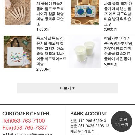
개 클레이 만들기
사랑 종이 액자 만
롤러 점토 도구 미
들기 재미있는 펄
니어처 찰흙 학습
프 아트 지구의날
미술 방과후 교습
미술 방과후 학습
소
교구
1,500원
3,600원
독도의날 독도 리
야광가루 50g (1
유저블 에코백 컬
통) 축광가루 야광
러링 그리기 탄소
파우더 안료 과학
중립 재활용 리사
준비물 학습재료
이클 제로웨이스트
클레이 네온 공예
미술
5,000원
2,560원
더보기 ▼
CUSTOMER CENTER
BANK ACCOUNT
Tel)053-763-7100
비회원
신한 110-206-638943
1:1 문의
농협 351-0436-3806-13
Fex)053-765-7337
예금주 : 기효석
E-Mail:
kihyoseok@naver.com