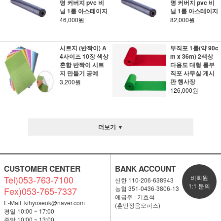
명 커버지 pvc 비
명 커버지 pvc 비
닐 1롤 아스테이지
닐 1롤 아스테이지
46,000원
82,000원
시트지 (반짝이) A
부직포 1롤(약 90c
4사이즈 10장 색상
m x 36m) 2색상
혼합 반짝이 시트
다용도 대형 롤부
지 만들기 공예
직포 사무실 게시
판 행사장
3,200원
126,000원
더보기 ▼
CUSTOMER CENTER
BANK ACCOUNT
Tel)053-763-7100
비회원
신한 110-206-638943
1:1 문의
농협 351-0436-3806-13
Fex)053-765-7337
예금주 : 기효석
E-Mail:
kihyoseok@naver.com
(훈민정음오피스)
평일 10:00 ~ 17:00
주말 10:00 ~ 13:00