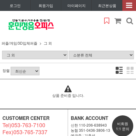
로그인
회원가입
마이페이지
최근본상품
퍼즐/게임/3D입체퍼즐
그 외
정렬
상품 준비중 입니다.
CUSTOMER CENTER
BANK ACCOUNT
Tel)053-763-7100
비회원
신한 110-206-638943
1:1 문의
농협 351-0436-3806-13
Fex)053-765-7337
예금주 : 기효석