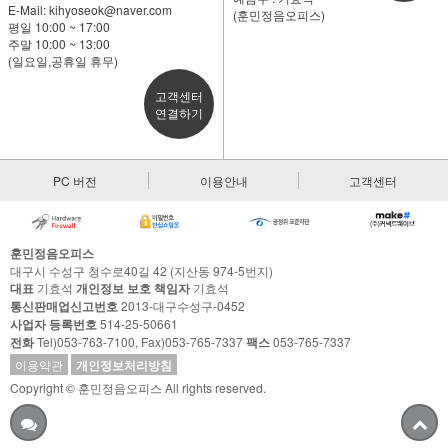
E-Mail:
kihyoseok@naver.com
(훈민정음오피스)
평일 10:00 ~ 17:00
주말 10:00 ~ 13:00
(일요일,공휴일 휴무)
고객센터
연결하기
PC 버전
이용안내
고객센터
훈민정음오피스
대구시 수성구 청수로40길 42 (지산동 974-5번지)
대표
기효석
개인정보 보호 책임자
기효석
통신판매업신고번호
2013-대구수성구-0452
사업자 등록번호
514-25-50661
전화
Tel)053-763-7100, Fax)053-765-7337
팩스
053-765-7337
이용약관
개인정보처리방침
Copyright © 훈민정음오피스 All rights reserved.