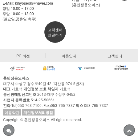
E-Mail:
kihyoseok@naver.com
(훈민정음오피스)
평일 10:00 ~ 17:00
주말 10:00 ~ 13:00
(일요일,공휴일 휴무)
고객센터
연결하기
PC 버전
이용안내
고객센터
훈민정음오피스
대구시 수성구 청수로40길 42 (지산동 974-5번지)
대표
기효석
개인정보 보호 책임자
기효석
통신판매업신고번호
2013-대구수성구-0452
사업자 등록번호
514-25-50661
전화
Tel)053-763-7100, Fax)053-765-7337
팩스
053-765-7337
이용약관
개인정보처리방침
Copyright © 훈민정음오피스 All rights reserved.