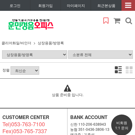
로그인
회원가입
마이페이지
최근본상품
클리어화일/바인더
상장용품/방명록
정렬
상품 준비중 입니다.
CUSTOMER CENTER
BANK ACCOUNT
Tel)053-763-7100
비회원
신한 110-206-638943
1:1 문의
농협 351-0436-3806-13
Fex)053-765-7337
예금주 : 기효석