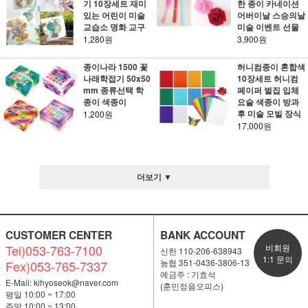
기 10장세트 재미
한 종이 카네이션
있는 어린이 미술
어버이날 스승의날
교습소 명화 교구
미술 이벤트 선물
1,280원
3,900원
종이나라 1500 꽃
허니컴종이 혼합색
나래학접기 50x50
10장세트 허니컴
mm 종류선택 학
페이퍼 벌집 입체
종이 색종이
요술 색종이 방과
후 미술 모빌 장식
1,200원
17,000원
더보기 ▼
CUSTOMER CENTER
BANK ACCOUNT
Tel)053-763-7100
비회원
신한 110-206-638943
1:1 문의
농협 351-0436-3806-13
Fex)053-765-7337
예금주 : 기효석
E-Mail:
kihyoseok@naver.com
(훈민정음오피스)
평일 10:00 ~ 17:00
주말 10:00 ~ 13:00