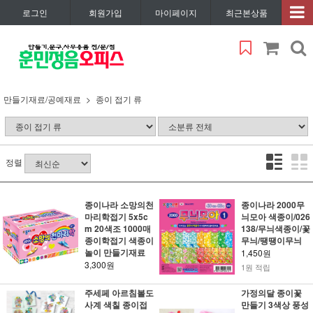
로그인
회원가입
마이페이지
최근본상품
만들기재료/공예재료
종이 접기 류
정렬
종이나라 소망의천
종이나라 2000무
마리학접기 5x5c
늬모아 색종이/026
m 20색조 1000매
138/무늬색종이/꽃
종이학접기 색종이
무늬/땡땡이무늬
놀이 만들기재료
1,450원
3,300원
1원 적립
주세페 아르침볼도
가정의달 종이꽃
사계 색칠 종이접
만들기 3색상 풍성