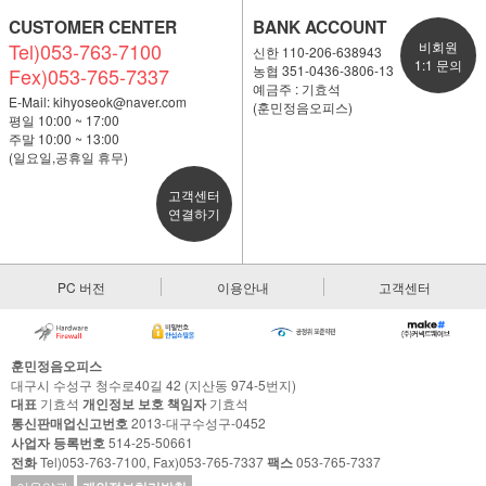
CUSTOMER CENTER
BANK ACCOUNT
Tel)053-763-7100
비회원
신한 110-206-638943
1:1 문의
농협 351-0436-3806-13
Fex)053-765-7337
예금주 : 기효석
E-Mail:
kihyoseok@naver.com
(훈민정음오피스)
평일 10:00 ~ 17:00
주말 10:00 ~ 13:00
(일요일,공휴일 휴무)
고객센터
연결하기
PC 버전
이용안내
고객센터
훈민정음오피스
대구시 수성구 청수로40길 42 (지산동 974-5번지)
대표
기효석
개인정보 보호 책임자
기효석
통신판매업신고번호
2013-대구수성구-0452
사업자 등록번호
514-25-50661
전화
Tel)053-763-7100, Fax)053-765-7337
팩스
053-765-7337