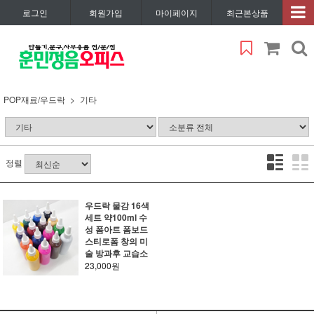
로그인
회원가입
마이페이지
최근본상품
POP재료/우드락
기타
정렬
우드락 물감 16색
세트 약100ml 수
성 폼아트 폼보드
스티로폼 창의 미
술 방과후 교습소
23,000원