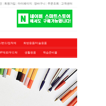
|
|
|
|
|
인
회원가입
마이페이지
장바구니
주문조회
고객센터
/본드/접착제
화방용품/미술용품
OP재료/우드락
생활용품
학습준비물