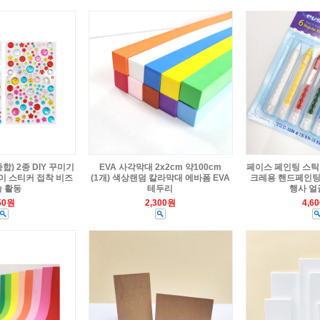
) 2종 DIY 꾸미기
EVA 사각막대 2x2cm 약100cm
페이스 페인팅 스틱
이 스티커 접착 비즈
(1개) 색상랜덤 칼라막대 에바폼 EVA
크레용 핸드페인팅
 활동
테두리
행사 얼
50원
2,300원
4,6