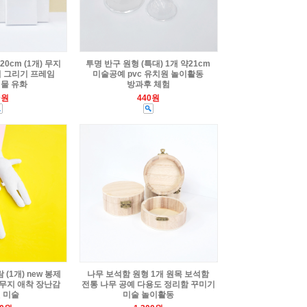
0cm (1개) 무지
투명 반구 원형 (특대) 1개 약21cm
림 그리기 프레임
미술공예 pvc 유치원 놀이활동
물 유화
방과후 체험
0원
440원
(1개) new 봉제
나무 보석함 원형 1개 원목 보석함
 무지 애착 장난감
전통 나무 공예 다용도 정리함 꾸미기
 미술
미술 놀이활동