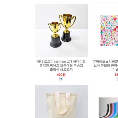
미니 트로피 (소) new 1개 어린이집
큐빅비즈스티커(종합
유치원 학예회 체육대회 우승컵
보석 쥬얼리 반짝
졸업식 상트로피
미술
490원
6