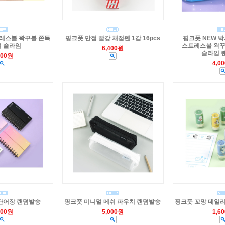
레스볼 왁꾸볼 쫀득
핑크풋 만점 빨강 채점펜 1갑 16pcs
핑크풋 NEW 
 슬라임
스트레스볼 왁꾸
6,400원
슬라임 
400원
4,0
단어장 랜덤발송
핑크풋 미니멀 메쉬 파우치 랜덤발송
핑크풋 꼬망 데일
500원
5,000원
1,6