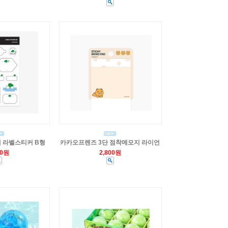
 라벨스티커 B형
카카오프렌즈 3단 점착메모지 라이언
00원
2,800원