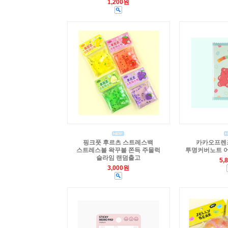
1,200원
핑크풋 후르츠 스트레스백
카카오프렌
스트레스볼 왁꾸볼 쫀득 주물럭
투명커버노트 어
슬라임 랜덤출고
5,
3,000원