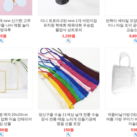
개 new 신기한 고무
미니 트로피 (대) new 1개 어린이집
반짝이 색타일 모양
줄 나비 체험 놀이
유치원 학예회 체육대회 우승컵
미니 타일 조각 
 방과후
졸업식 상트로피
교습소
20원
1,150원
6,8
 액자 20x20cm
장신구줄 수술 11색상 낱개 전통 수술
작품비닐가방 (대) 
 압화 미술 인테리어
장식 전통 매듭 노리개 만들기공예
여름 가방 꾸미기 
임 선물
명절 선물 포장
미술
300원
150원
53