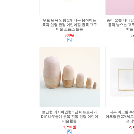
무브 원목 인형 1개 나무 움직이는
종이 요술 나비 1
목각 인형 관절 어린이집 원목 교구
동력 날으는 고무
미술 교습소 돌봄
학습
800원
3
보급형 러시아인형 5단 마트로시카
나무 아크릴 투명
DIY 나무공예 원목 전통 인형 어린이
아크릴판 2개세트
미술활동
프레
1,750원
2,