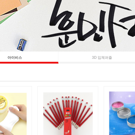
아이비스
3D 입체퍼즐