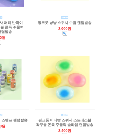
박사 퍼티 반짝이
핑크풋 냥냥 스퀴시 수첩 랜덤발송
볼 쫀득 주물럭
2,000원
랜덤발송
00원
리 스탬프 랜덤발송
핑크풋 버터빵 스퀴시 스트레스볼
왁꾸볼 쫀득 주물럭 슬라임 랜덤발송
00원
2,400원