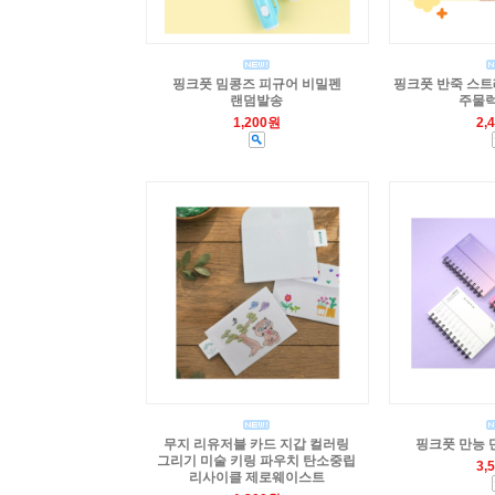
핑크풋 밈콩즈 피규어 비밀펜
핑크풋 반죽 스트
랜덤발송
주물럭
1,200원
2,
무지 리유저블 카드 지갑 컬러링
핑크풋 만능 
그리기 미술 키링 파우치 탄소중립
3,
리사이클 제로웨이스트