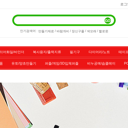
로그
인기검색어 :
/
/
/
/
만들기재료
바람개비
장신구줄
색모래
할로윈
리어화일/바인더
복사용지/출력지류
필기구
다이어리/노트
테이프
품
유토/양초만들기
퍼즐/게임/3D입체퍼즐
비누공예/솝클레이
P
/스포츠용품
기타물품
할인상품
전산소모품