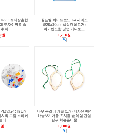
 약200g 색상혼합
골든벨 화이트보드 A4 사이즈
공예 모자이크 미술
약20x30cm 색상랜덤 (1개)
 취미
마카펜포함 양면 미니보드
00원
1,710원
약25x24cm 1개
나무 목걸이 거울 (1개) 디자인랜덤
비치백 그림 스티커
하늘보기거울 유치원 숲 체험 관찰
놀이
탐구 학습준비물
0원
1,100원