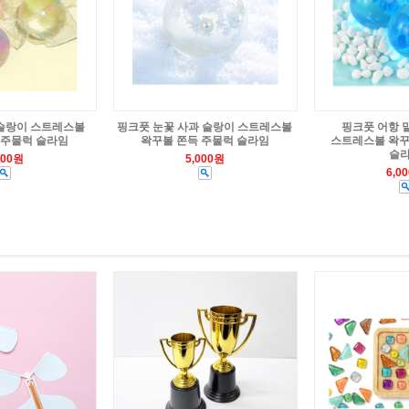
슬랑이 스트레스볼
핑크풋 눈꽃 사과 슬랑이 스트레스볼
핑크풋 어항 
 주물럭 슬라임
왁꾸볼 쫀득 주물럭 슬라임
스트레스볼 왁꾸
슬
000원
5,000원
6,0