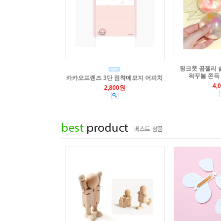
핑크풋 곰젤리 
왁꾸볼 쫀득
카카오프렌즈 3단 점착메모지 어피치
4,
2,800원