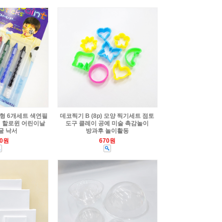
형 6개세트 색연필
데코찍기 B (8p) 모양 찍기세트 점토
 할로윈 어린이날
도구 클레이 공예 미술 촉감놀이
굴 낙서
방과후 놀이활동
00원
670원