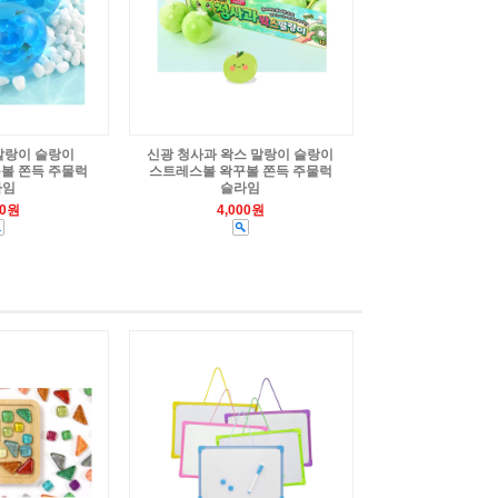
말랑이 슬랑이
신광 청사과 왁스 말랑이 슬랑이
볼 쫀득 주물럭
스트레스볼 왁꾸볼 쫀득 주물럭
라임
슬라임
00원
4,000원