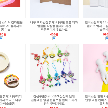
착 스티커 칼라원단
나무 액자받침 (1개) 나무판 오픈 액자
캔버스천액자 15x2
0cm 2T 컬러시트
받침틀 탁상형 클레이 사진
캔버스 액자 그
 폼 미술
작품꾸미기 우드아트
미술준비
980원
400원
99
 (1개) 나무악기
장신구줄(나비) 10색상선택 낱개
캔버스천 인형 사람 
기재료 교구 나무
전통매듭 명절 선물포장 한복 노리개
인형 걱정 캔버스
아 미술활동
장식 꾸미기재료
유치원