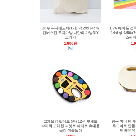
20수 무지에코백(1개) 약 29x34cm
EVA 에바폼 접
캔버스천 무지가방 나만의 가방DIY
14색상 약50x7
그리기
스펀지
1,800원
1,
고체물감 팔레트 (중) 12색 붓세트
원목 미니 탬버린
수채화 고체형 파렛트 파레트 휴대용
우드아트 만들
물감 미술놀이
탬버린 유