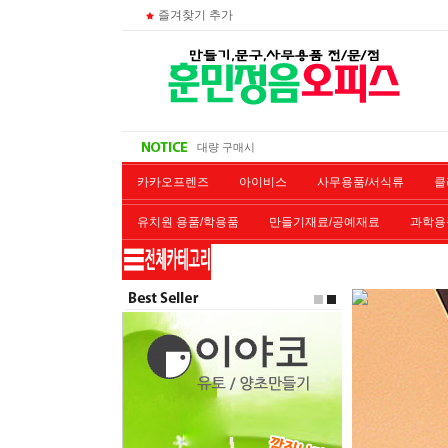
즐겨찾기 추가
주문 조회
비회원 영수증 출력방법
무통장 입금시
대량 구매시
카카오프렌즈
아이비스
사무용품/서식류
클
유치원 용품/학용품
만들기재료/공예재료
과학용
재단/제본/코팅
재생토너
개인결제창
악기류