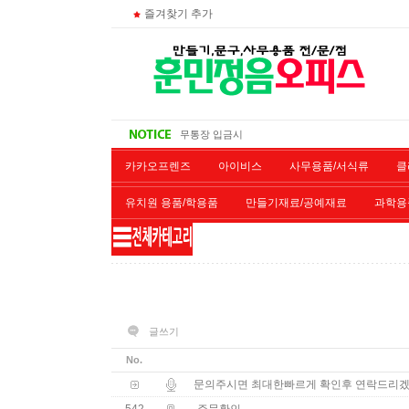
즐겨찾기 추가
주문 조회
비회원 영수증 출력방법
무통장 입금시
대량 구매시
카카오프렌즈
아이비스
사무용품/서식류
클
유치원 용품/학용품
만들기재료/공예재료
과학용
재단/제본/코팅
재생토너
개인결제창
악기류
글쓰기
No.
문의주시면 최대한빠르게 확인후 연락드리