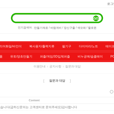
로그
인기검색어 :
/
/
/
/
만들기재료
바람개비
장신구줄
색모래
할로윈
리어화일/바인더
복사용지/출력지류
필기구
다이어리/노트
테이프
품
유토/양초만들기
퍼즐/게임/3D입체퍼즐
비누공예/솝클레이
P
이용안내
공지사항
질문과 대답
/스포츠용품
기타물품
할인상품
전산소모품
[
]
질문과 대답
Content
겠습니다(급하신문의는 고객센터로 문의주세요)감사합니다