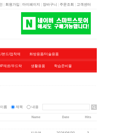
|
|
|
|
|
인
회원가입
마이페이지
장바구니
주문조회
고객센터
/본드/접착제
화방용품/미술용품
OP재료/우드락
생활용품
학습준비물
이름
제목
내용
Name
Date
Hits