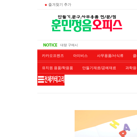
즐겨찾기 추가
비회원 영수증 출력방법
무통장 입금시
대량 구매시
주문 조회
카카오프렌즈
아이비스
사무용품/서식류
클
유치원 용품/학용품
만들기재료/공예재료
과학용
재단/제본/코팅
재생토너
개인결제창
악기류