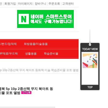
|
|
|
|
|
인
회원가입
마이페이지
장바구니
주문조회
고객센터
/본드/접착제
화방용품/미술용품
OP재료/우드락
생활용품
학습준비물
p 10p 2종선택 무지 북아트 동화책 미술 학습준비물 포토 앨범
북 5p 10p 2종선택 무지 북아트 동
비물 포토 앨범