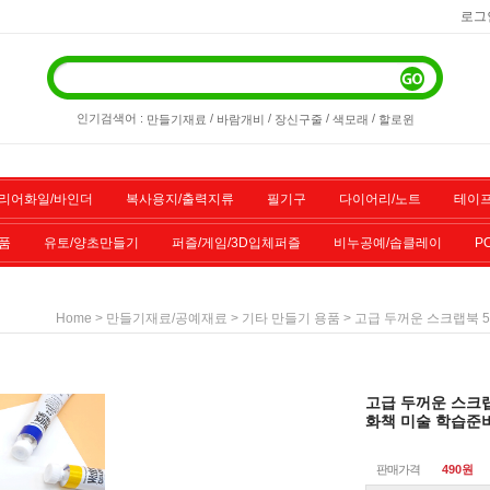
로그
인기검색어 :
/
/
/
/
만들기재료
바람개비
장신구줄
색모래
할로윈
리어화일/바인더
복사용지/출력지류
필기구
다이어리/노트
테이프
품
유토/양초만들기
퍼즐/게임/3D입체퍼즐
비누공예/솝클레이
P
/스포츠용품
기타물품
할인상품
전산소모품
>
>
> 고급 두꺼운 스크랩북 5
Home
만들기재료/공예재료
기타 만들기 용품
고급 두꺼운 스크랩
화책 미술 학습준
판매가격
490원