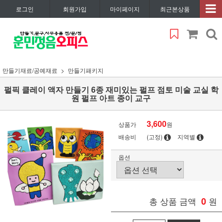
로그인
회원가입
마이페이지
최근본상품
만들기재료/공예재료
만들기패키지
펄픽 클레이 액자 만들기 6종 재미있는 펄프 점토 미술 교실 학
원 펄프 아트 종이 교구
3,600
상품가
원
배송비
(고정)
지역별
옵션
총 상품 금액
0
원