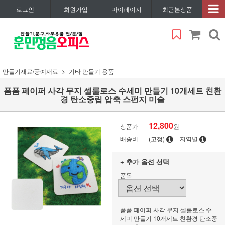
로그인
회원가입
마이페이지
최근본상품
만들기재료/공예재료
기타 만들기 용품
폼폼 페이퍼 사각 무지 셀룰로스 수세미 만들기 10개세트 친환
경 탄소중립 압축 스펀지 미술
12,800
상품가
원
배송비
(고정)
지역별
+ 추가 옵션 선택
품목
폼폼 페이퍼 사각 무지 셀룰로스 수
세미 만들기 10개세트 친환경 탄소중