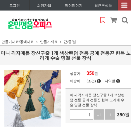
로그인
회원가입
마이페이지
최근본상품
만들기재료/공예재료
만들기재료
끈/줄/실
미니 격자매듭 장신구줄 1개 색상랜덤 전통 공예 전통끈 한복 노
리개 수술 명절 선물 장식
350
상품가
원
배송비
(조건)
지역별
미니 격자매듭 장신구줄 1개 색상랜
덤 전통 공예 전통끈 한복 노리개 수
술 명절 선물 장식
350
원
+1
-1