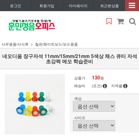
로그인
회원가입
마이페이지
최근본상품
사무용품/서식류
칠판/화이트보드/보드용품
네오디움 장구자석 11mm/15mm/21mm 5색상 체스 큐티 자석
초강력 메모 학습준비
130
상품가
원
배송비
(조건)
지역별
색상
사이즈