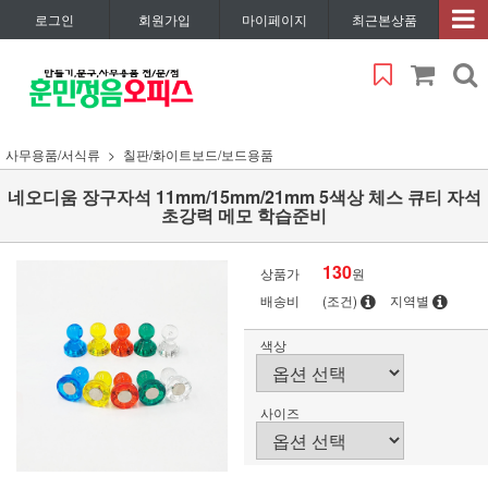
로그인
회원가입
마이페이지
최근본상품
사무용품/서식류
칠판/화이트보드/보드용품
네오디움 장구자석 11mm/15mm/21mm 5색상 체스 큐티 자석
초강력 메모 학습준비
130
상품가
원
배송비
(조건)
지역별
색상
사이즈