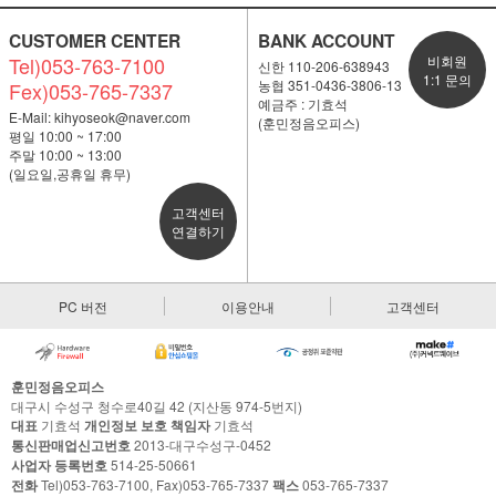
CUSTOMER CENTER
BANK ACCOUNT
Tel)053-763-7100
비회원
신한 110-206-638943
1:1 문의
농협 351-0436-3806-13
Fex)053-765-7337
예금주 : 기효석
E-Mail:
kihyoseok@naver.com
(훈민정음오피스)
평일 10:00 ~ 17:00
주말 10:00 ~ 13:00
(일요일,공휴일 휴무)
고객센터
연결하기
PC 버전
이용안내
고객센터
훈민정음오피스
대구시 수성구 청수로40길 42 (지산동 974-5번지)
대표
기효석
개인정보 보호 책임자
기효석
통신판매업신고번호
2013-대구수성구-0452
사업자 등록번호
514-25-50661
전화
Tel)053-763-7100, Fax)053-765-7337
팩스
053-765-7337