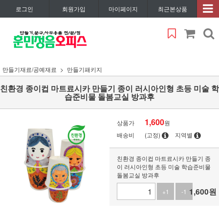
로그인
회원가입
마이페이지
최근본상품
만들기재료/공예재료
만들기패키지
친환경 종이컵 마트료시카 만들기 종이 러시아인형 초등 미술 학
습준비물 돌봄교실 방과후
1,600
상품가
원
배송비
(고정)
지역별
친환경 종이컵 마트료시카 만들기 종
이 러시아인형 초등 미술 학습준비물
돌봄교실 방과후
1,600
원
+1
-1