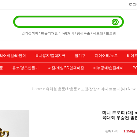
로그
인기검색어 :
/
/
/
/
만들기재료
바람개비
장신구줄
색모래
할로윈
리어화일/바인더
복사용지/출력지류
필기구
다이어리/노트
테이프
품
유토/양초만들기
퍼즐/게임/3D입체퍼즐
비누공예/솝클레이
P
/스포츠용품
기타물품
할인상품
전산소모품
>
>
> 미니 트로피 (대) N
Home
유치원 용품/학용품
도장/상장
미니 트로피 (대) 
육대회 우승컵 졸
판매가격
1,150
원