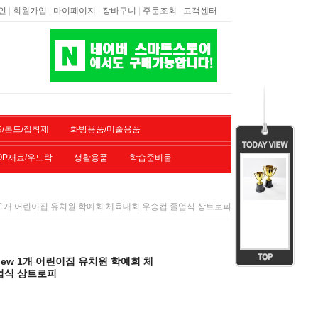
|
|
|
|
|
인
회원가입
마이페이지
장바구니
주문조회
고객센터
/본드/접착제
화방용품/미술용품
OP재료/우드락
생활용품
학습준비물
ew 1개 어린이집 유치원 학예회 체육대회 우승컵 졸업식 상트로피
new 1개 어린이집 유치원 학예회 체
업식 상트로피