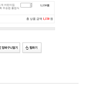
 1개 어린이집
1,150
원
회 우승컵 졸업식
총 상품 금액
1,150
원