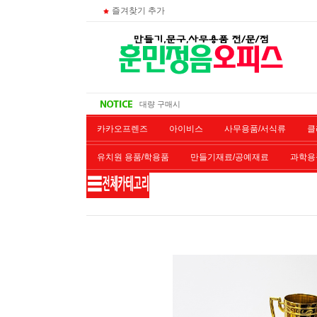
즐겨찾기 추가
비회원 영수증 출력방법
무통장 입금시
대량 구매시
주문 조회
카카오프렌즈
아이비스
사무용품/서식류
클
유치원 용품/학용품
만들기재료/공예재료
과학용
재단/제본/코팅
재생토너
개인결제창
악기류