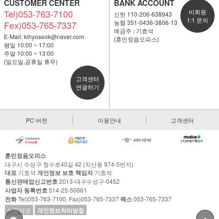
CUSTOMER CENTER
BANK ACCOUNT
Tel)053-763-7100
비회원
신한 110-206-638943
1:1 문의
농협 351-0436-3806-13
Fex)053-765-7337
예금주 : 기효석
E-Mail:
kihyoseok@naver.com
(훈민정음오피스)
평일 10:00 ~ 17:00
주말 10:00 ~ 13:00
(일요일,공휴일 휴무)
고객센터
연결하기
PC 버전
이용안내
고객센터
훈민정음오피스
대구시 수성구 청수로40길 42 (지산동 974-5번지)
대표
기효석
개인정보 보호 책임자
기효석
통신판매업신고번호
2013-대구수성구-0452
사업자 등록번호
514-25-50661
전화
Tel)053-763-7100, Fax)053-765-7337
팩스
053-765-7337
이용약관
개인정보처리방침