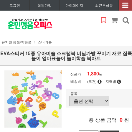
로그인
회원가입
마이페이지
최근본상품
유치원 용품/학용품
스티커류
EVA스티커 15종 유아미술 스크랩북 비닐가방 꾸미기 재료 집콕
놀이 엄마표놀이 놀이학습 북아트
1,800
상품가
원
배송비
(조건)
지역별
품목
총 상품 금액
0
원