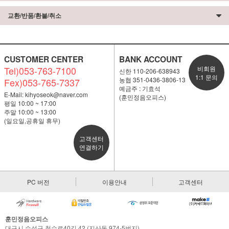
교환/반품/환불/취소
CUSTOMER CENTER
BANK ACCOUNT
Tel)053-763-7100
비회원
신한 110-206-638943
1:1 문의
농협 351-0436-3806-13
Fex)053-765-7337
예금주 : 기효석
E-Mail:
kihyoseok@naver.com
(훈민정음오피스)
평일 10:00 ~ 17:00
주말 10:00 ~ 13:00
(일요일,공휴일 휴무)
고객센터
연결하기
PC 버전
이용안내
고객센터
훈민정음오피스
대구시 수성구 청수로40길 42 (지산동 974-5번지)