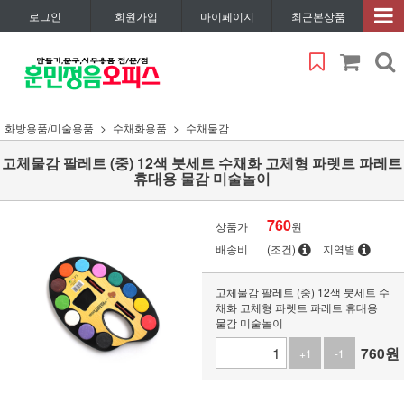
로그인
회원가입
마이페이지
최근본상품
화방용품/미술용품
수채화용품
수채물감
고체물감 팔레트 (중) 12색 붓세트 수채화 고체형 파렛트 파레트
휴대용 물감 미술놀이
760
상품가
원
배송비
(조건)
지역별
고체물감 팔레트 (중) 12색 붓세트 수
채화 고체형 파렛트 파레트 휴대용
물감 미술놀이
760
원
+1
-1