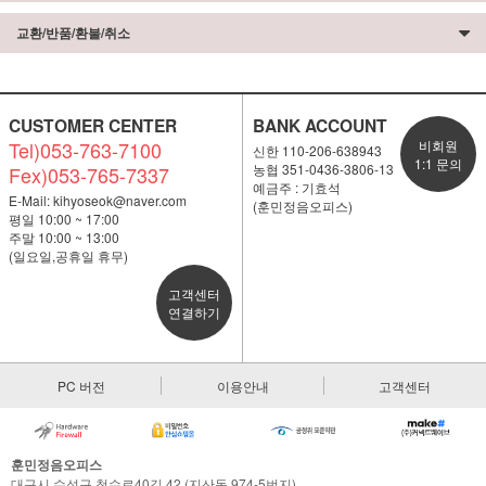
교환/반품/환불/취소
CUSTOMER CENTER
BANK ACCOUNT
Tel)053-763-7100
비회원
신한 110-206-638943
1:1 문의
농협 351-0436-3806-13
Fex)053-765-7337
예금주 : 기효석
E-Mail:
kihyoseok@naver.com
(훈민정음오피스)
평일 10:00 ~ 17:00
주말 10:00 ~ 13:00
(일요일,공휴일 휴무)
고객센터
연결하기
PC 버전
이용안내
고객센터
훈민정음오피스
대구시 수성구 청수로40길 42 (지산동 974-5번지)