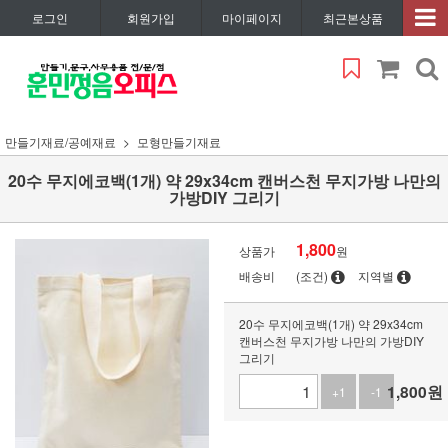
로그인
회원가입
마이페이지
최근본상품
만들기재료/공예재료
모형만들기재료
20수 무지에코백(1개) 약 29x34cm 캔버스천 무지가방 나만의
가방DIY 그리기
1,800
상품가
원
배송비
(조건)
지역별
20수 무지에코백(1개) 약 29x34cm
캔버스천 무지가방 나만의 가방DIY
그리기
1,800
원
+1
-1