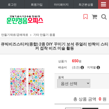
로그인
회원가입
마이페이지
최근본상품
만들기재료/공예재료
기타 만들기 용품
큐빅비즈스티커(종합) 2종 DIY 꾸미기 보석 쥬얼리 반짝이 스티
커 접착 비즈 미술 활동
650
상품가
원
배송비
(조건)
지역별
품목
총 상품 금액
0
원