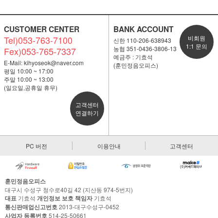
CUSTOMER CENTER
BANK ACCOUNT
Tel)053-763-7100
비회원
신한 110-206-638943
1:1 문의
농협 351-0436-3806-13
Fex)053-765-7337
예금주 : 기효석
E-Mail:
kihyoseok@naver.com
(훈민정음오피스)
평일 10:00 ~ 17:00
주말 10:00 ~ 13:00
(일요일,공휴일 휴무)
고객센터
연결하기
PC 버전
이용안내
고객센터
훈민정음오피스
대구시 수성구 청수로40길 42 (지산동 974-5번지)
대표
기효석
개인정보 보호 책임자
기효석
통신판매업신고번호
2013-대구수성구-0452
사업자 등록번호
514-25-50661