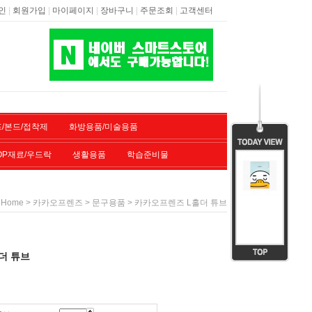
|
|
|
|
|
인
회원가입
마이페이지
장바구니
주문조회
고객센터
/본드/접착제
화방용품/미술용품
OP재료/우드락
생활용품
학습준비물
>
>
> 카카오프렌즈 L홀더 튜브
Home
카카오프렌즈
문구용품
더 튜브