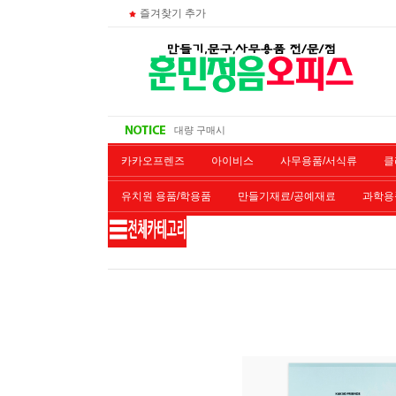
즐겨찾기 추가
주문 조회
비회원 영수증 출력방법
무통장 입금시
대량 구매시
카카오프렌즈
아이비스
사무용품/서식류
클
유치원 용품/학용품
만들기재료/공예재료
과학용
재단/제본/코팅
재생토너
개인결제창
악기류