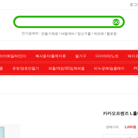
로그
인기검색어 :
/
/
/
/
만들기재료
바람개비
장신구줄
색모래
할로윈
리어화일/바인더
복사용지/출력지류
필기구
다이어리/노트
테이프
품
유토/양초만들기
퍼즐/게임/3D입체퍼즐
비누공예/솝클레이
P
/스포츠용품
기타물품
할인상품
전산소모품
카카오프렌즈 L홀
판매가격
1,000
원