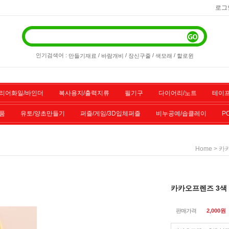
로그
인기검색어 :
/
/
/
/
만들기재료
바람개비
장신구줄
색모래
할로윈
리어화일/바인더
복사용지/출력지류
필기구
다이어리/노트
테이프
품
유토/양초만들기
퍼즐/게임/3D입체퍼즐
비누공예/솝클레이
P
/스포츠용품
기타물품
할인상품
전산소모품
>
Home
카
카카오프렌즈 3색 
판매가격
2,000
원