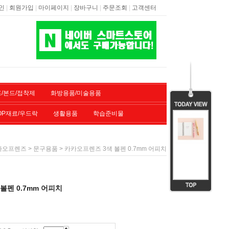
|
|
|
|
|
인
회원가입
마이페이지
장바구니
주문조회
고객센터
/본드/접착제
화방용품/미술용품
OP재료/우드락
생활용품
학습준비물
>
> 카카오프렌즈 3색 볼펜 0.7mm 어피치
카오프렌즈
문구용품
볼펜 0.7mm 어피치