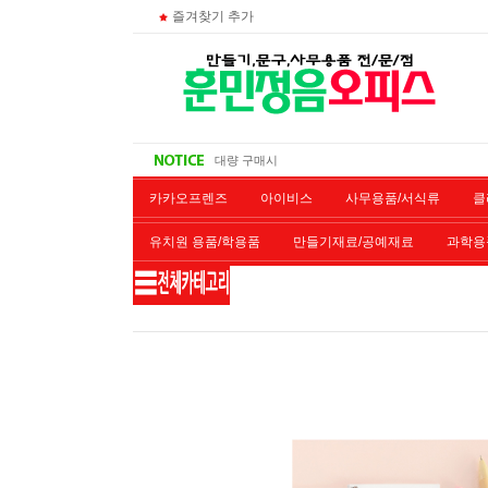
즐겨찾기 추가
주문 조회
비회원 영수증 출력방법
무통장 입금시
대량 구매시
카카오프렌즈
아이비스
사무용품/서식류
클
유치원 용품/학용품
만들기재료/공예재료
과학용
재단/제본/코팅
재생토너
개인결제창
악기류