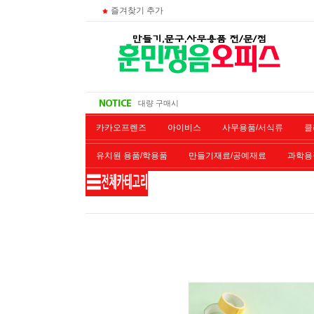
즐겨찾기 추가
주문 조회
비회원 영수증 출력방법
무통장 입금시
대량 구매시
카카오프렌즈
아이비스
사무용품/서식류
클
유치원 용품/학용품
만들기재료/공예재료
과학용
재단/제본/코팅
재생토너
개인결제창
악기류