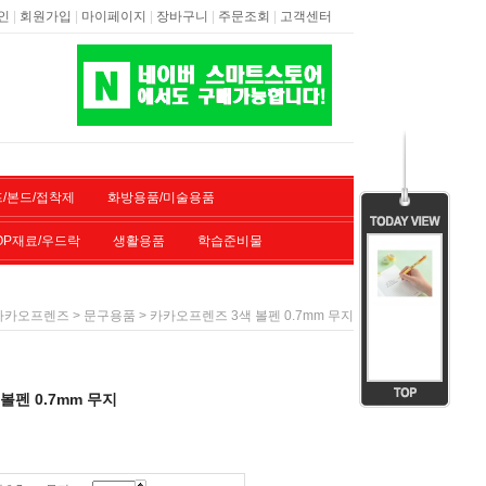
|
|
|
|
|
인
회원가입
마이페이지
장바구니
주문조회
고객센터
/본드/접착제
화방용품/미술용품
OP재료/우드락
생활용품
학습준비물
>
> 카카오프렌즈 3색 볼펜 0.7mm 무지
카카오프렌즈
문구용품
볼펜 0.7mm 무지