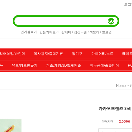
로그
인기검색어 :
/
/
/
/
만들기재료
바람개비
장신구줄
색모래
할로윈
리어화일/바인더
복사용지/출력지류
필기구
다이어리/노트
테이프
품
유토/양초만들기
퍼즐/게임/3D입체퍼즐
비누공예/솝클레이
P
/스포츠용품
기타물품
할인상품
전산소모품
>
Home
카카오프렌즈 3색 
판매가격
2,000
원