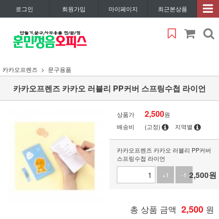
로그인
회원가입
마이페이지
최근본상품
카카오프렌즈
문구용품
카카오프렌즈 카카오 러블리 PP커버 스프링수첩 라이언
2,500
상품가
원
배송비
(고정)
지역별
카카오프렌즈 카카오 러블리 PP커버
스프링수첩 라이언
2,500
원
+1
-1
총 상품 금액
2,500
원