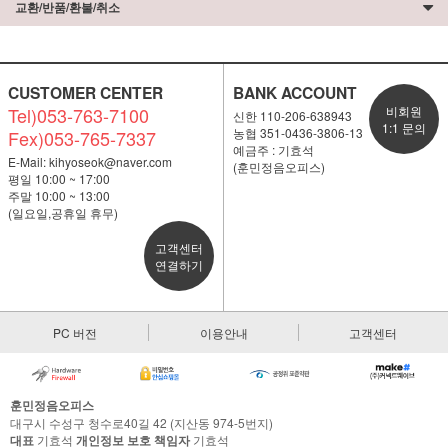
교환/반품/환불/취소
CUSTOMER CENTER
BANK ACCOUNT
Tel)053-763-7100
비회원
신한 110-206-638943
1:1 문의
농협 351-0436-3806-13
Fex)053-765-7337
예금주 : 기효석
E-Mail:
kihyoseok@naver.com
(훈민정음오피스)
평일 10:00 ~ 17:00
주말 10:00 ~ 13:00
(일요일,공휴일 휴무)
고객센터
연결하기
PC 버전
이용안내
고객센터
훈민정음오피스
대구시 수성구 청수로40길 42 (지산동 974-5번지)
대표
기효석
개인정보 보호 책임자
기효석