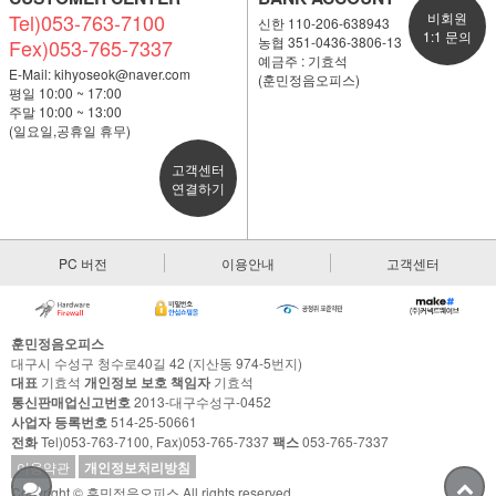
Tel)053-763-7100
비회원
신한 110-206-638943
1:1 문의
농협 351-0436-3806-13
Fex)053-765-7337
예금주 : 기효석
E-Mail:
kihyoseok@naver.com
(훈민정음오피스)
평일 10:00 ~ 17:00
주말 10:00 ~ 13:00
(일요일,공휴일 휴무)
고객센터
연결하기
PC 버전
이용안내
고객센터
훈민정음오피스
대구시 수성구 청수로40길 42 (지산동 974-5번지)
대표
기효석
개인정보 보호 책임자
기효석
통신판매업신고번호
2013-대구수성구-0452
사업자 등록번호
514-25-50661
전화
Tel)053-763-7100, Fax)053-765-7337
팩스
053-765-7337
이용약관
개인정보처리방침
Copyright © 훈민정음오피스 All rights reserved.