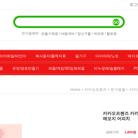
로그
인기검색어 :
/
/
/
/
만들기재료
바람개비
장신구줄
색모래
할로윈
리어화일/바인더
복사용지/출력지류
필기구
다이어리/노트
테이프
품
유토/양초만들기
퍼즐/게임/3D입체퍼즐
비누공예/솝클레이
P
/스포츠용품
기타물품
할인상품
전산소모품
>
>
> 카카
Home
카카오프렌즈
문구용품
카카오프렌즈 카카
메모지 어피치
판매가격
1,800
원