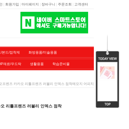
|
|
|
|
|
인
회원가입
마이페이지
장바구니
주문조회
고객센터
/본드/접착제
화방용품/미술용품
OP재료/우드락
생활용품
학습준비물
오프렌즈 카카오 리틀프렌즈 러블리 인덱스 점착메모지 어피치
오 리틀프렌즈 러블리 인덱스 점착