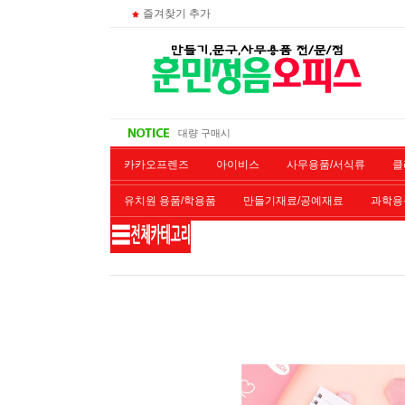
즐겨찾기 추가
주문 조회
비회원 영수증 출력방법
무통장 입금시
대량 구매시
카카오프렌즈
아이비스
사무용품/서식류
클
유치원 용품/학용품
만들기재료/공예재료
과학용
재단/제본/코팅
재생토너
개인결제창
악기류