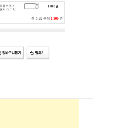
 리틀프렌즈
1,800
원
모지 어피치
총 상품 금액
1,800
원