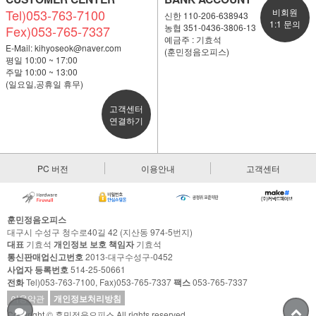
Tel)053-763-7100
비회원
신한 110-206-638943
1:1 문의
농협 351-0436-3806-13
Fex)053-765-7337
예금주 : 기효석
E-Mail:
kihyoseok@naver.com
(훈민정음오피스)
평일 10:00 ~ 17:00
주말 10:00 ~ 13:00
(일요일,공휴일 휴무)
고객센터
연결하기
PC 버전
이용안내
고객센터
훈민정음오피스
대구시 수성구 청수로40길 42 (지산동 974-5번지)
대표
기효석
개인정보 보호 책임자
기효석
통신판매업신고번호
2013-대구수성구-0452
사업자 등록번호
514-25-50661
전화
Tel)053-763-7100, Fax)053-765-7337
팩스
053-765-7337
이용약관
개인정보처리방침
Copyright © 훈민정음오피스 All rights reserved.