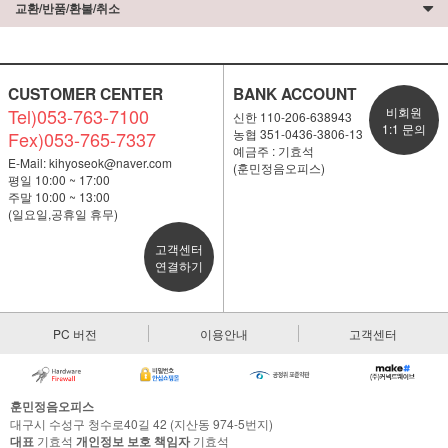
교환/반품/환불/취소
CUSTOMER CENTER
BANK ACCOUNT
Tel)053-763-7100
비회원
신한 110-206-638943
1:1 문의
농협 351-0436-3806-13
Fex)053-765-7337
예금주 : 기효석
E-Mail:
kihyoseok@naver.com
(훈민정음오피스)
평일 10:00 ~ 17:00
주말 10:00 ~ 13:00
(일요일,공휴일 휴무)
고객센터
연결하기
PC 버전
이용안내
고객센터
훈민정음오피스
대구시 수성구 청수로40길 42 (지산동 974-5번지)
대표
기효석
개인정보 보호 책임자
기효석