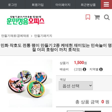
로그인
회원가입
마이페이지
최근본상품
만들기재료/공예재료
만들기패키지
민화 작호도 전통 팽이 만들기 2종 케데헌 재미있는 민속놀이 명
절 더피 호랑이 까치 호작도
1,500
상품가
원
배송비
(고정)
지역별
색상
총 상품 금액
0
원