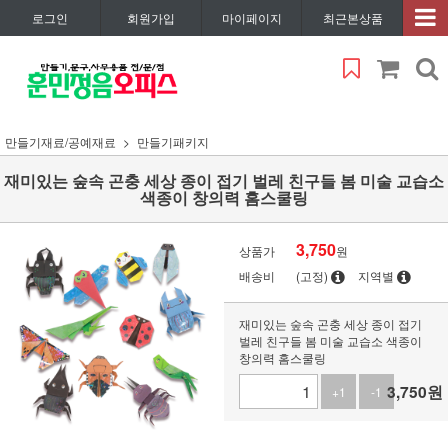
로그인
회원가입
마이페이지
최근본상품
만들기재료/공예재료
만들기패키지
재미있는 숲속 곤충 세상 종이 접기 벌레 친구들 봄 미술 교습소
색종이 창의력 홈스쿨링
3,750
상품가
원
배송비
(고정)
지역별
재미있는 숲속 곤충 세상 종이 접기
벌레 친구들 봄 미술 교습소 색종이
창의력 홈스쿨링
3,750
원
+1
-1