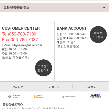
교환/반품/환불/취소
CUSTOMER CENTER
BANK ACCOUNT
Tel)053-763-7100
비회원
신한 110-206-638943
1:1 문의
농협 351-0436-3806-13
Fex)053-765-7337
예금주 : 기효석
E-Mail:
kihyoseok@naver.com
(훈민정음오피스)
평일 10:00 ~ 17:00
주말 10:00 ~ 13:00
(일요일,공휴일 휴무)
고객센터
연결하기
PC 버전
이용안내
고객센터
훈민정음오피스
대구시 수성구 청수로40길 42 (지산동 974-5번지)