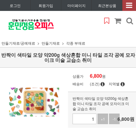
로그인
회원가입
마이페이지
최근본상품
만들기재료/공예재료
만들기재료
각종 부재료
반짝이 색타일 모양 약200g 색상혼합 미니 타일 조각 공예 모자
이크 미술 교습소 취미
6,800
상품가
원
배송비
(조건)
지역별
반짝이 색타일 모양 약200g 색상혼
합 미니 타일 조각 공예 모자이크 미
술 교습소 취미
6,800
원
+1
-1