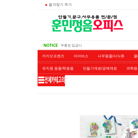
즐겨찾기 추가
주문 조회
비회원 영수증 출력방법
무통장 입금시
대량 구매시
카카오프렌즈
아이비스
사무용품/서식류
클
유치원 용품/학용품
만들기재료/공예재료
과학용
재단/제본/코팅
재생토너
개인결제창
악기류