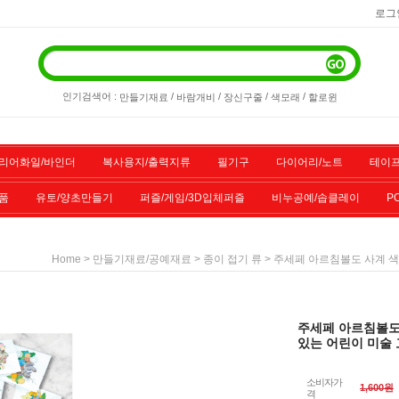
로그
인기검색어 :
/
/
/
/
만들기재료
바람개비
장신구줄
색모래
할로윈
리어화일/바인더
복사용지/출력지류
필기구
다이어리/노트
테이프
품
유토/양초만들기
퍼즐/게임/3D입체퍼즐
비누공예/솝클레이
P
/스포츠용품
기타물품
할인상품
전산소모품
>
>
> 주세페 아르침볼도 사계 색
Home
만들기재료/공예재료
종이 접기 류
주세페 아르침볼도
있는 어린이 미술 
소비자가
1,600원
격