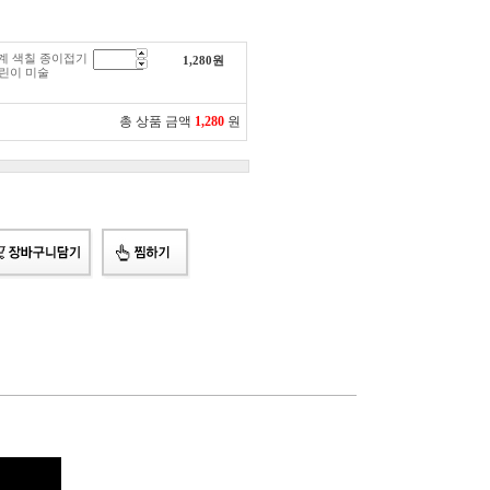
계 색칠 종이접기
1,280
원
린이 미술
총 상품 금액
1,280
원