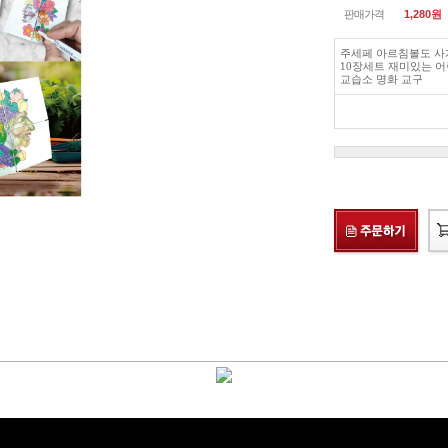
판매가격
1,280
원
주세페 아르침볼도 사
10장세트 재미있는 어
교습소 명화 교구