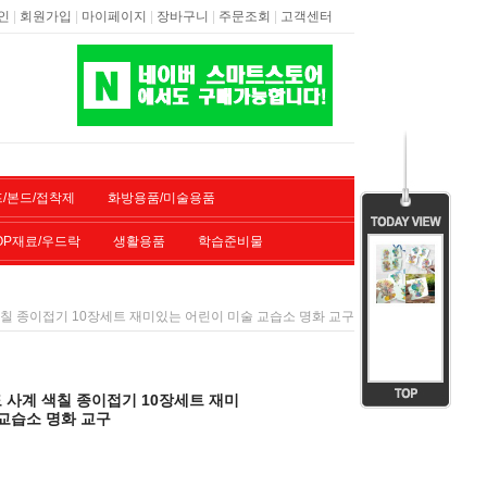
|
|
|
|
|
인
회원가입
마이페이지
장바구니
주문조회
고객센터
/본드/접착제
화방용품/미술용품
OP재료/우드락
생활용품
학습준비물
칠 종이접기 10장세트 재미있는 어린이 미술 교습소 명화 교구
 사계 색칠 종이접기 10장세트 재미
교습소 명화 교구